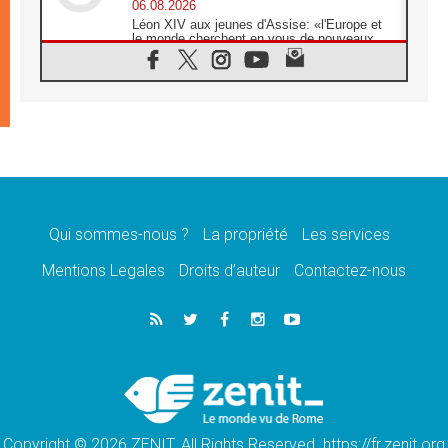
06.08.2026
Léon XIV aux jeunes d'Assise: «l'Europe et
le monde cherchent en vous de nouveaux
saints»
06.08.2026
À Assise, le cardinal Pizzaballa affirme que
«les chrétiens veulent la paix»
06.08.2026
Au Mexique, le cardinal Parolin invite à être
aux côtés des marginalisées
06.08.2026
À Assise, le Pape invite les jeunes à
«construire la civilisation de l'amour»
Qui sommes-nous ?
La propriété
Les services
05.08.2026
Mentions Legales
Droits d’auteur
Contactez-nous
La visite du Pape en Argentine portera «un
message de paix et de dignité humaine»
05.08.2026
«La visite du Pape en Uruguay renforcera
l'espérance» affirme Mgr Tróccoli
05.08.2026
Le nonce en Ukraine: «Il est inquiétant
d'entendre ceux qui bénissent la guerre»
Copyright © 2026 ZENIT. All Rights Reserved. https://fr.zenit.org