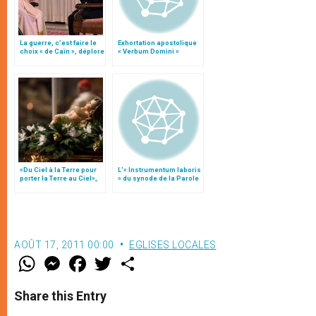
La guerre, c’est faire le
Exhortation apostolique
choix « de Caïn », déplore
« Verbum Domini »
le pape François
«Du Ciel à la Terre pour
L’« Instrumentum laboris
porter la Terre au Ciel»,
» du synode de la Parole
par Mgr Francesco Follo
de Dieu
AOÛT 17, 2011 00:00
EGLISES LOCALES
W
M
F
T
S
h
e
a
w
h
a
s
c
i
a
t
s
e
t
r
Share this Entry
s
e
b
t
e
A
n
o
e