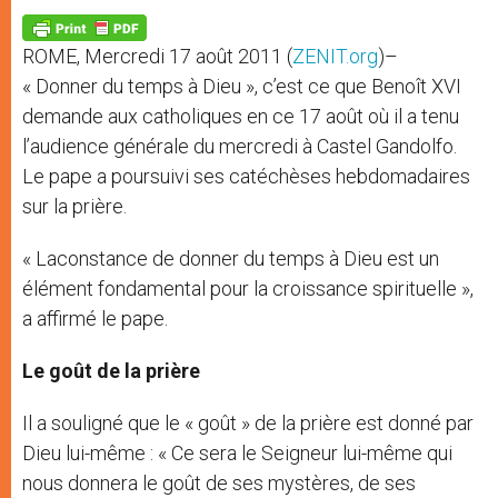
A
n
o
e
p
g
o
r
p
e
k
ROME, Mercredi 17 août 2011 (
ZENIT.org
)–
r
« Donner du temps à Dieu », c’est ce que Benoît XVI
demande aux catholiques en ce 17 août où il a tenu
l’audience générale du mercredi à Castel Gandolfo.
Le pape a poursuivi ses catéchèses hebdomadaires
sur la prière.
« Laconstance de donner du temps à Dieu est un
élément fondamental pour la croissance spirituelle »,
a affirmé le pape.
Le goût de la prière
Il a souligné que le « goût » de la prière est donné par
Dieu lui-même : « Ce sera le Seigneur lui-même qui
nous donnera le goût de ses mystères, de ses