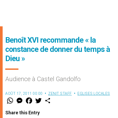
Benoît XVI recommande « la
constance de donner du temps à
Dieu »
Audience à Castel Gandolfo
AOÛT 17, 2011 00:00
ZENIT STAFF
EGLISES LOCALES
W
M
F
T
S
h
e
a
w
h
a
s
c
i
a
t
s
e
t
r
Share this Entry
s
e
b
t
e