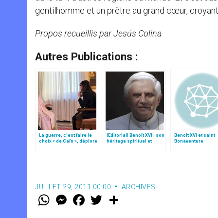
gentilhomme et un prêtre au grand cœur, croyant
Propos recueillis par Jesús Colina
Autres Publications :
La guerre, c’est faire le
[Editorial] Benoît XVI : son
Benoît XVI et saint
choix « de Caïn », déplore
héritage spirituel et
Bonaventure
le pape François
théologique
JUILLET 29, 2011 00:00
ARCHIVES
W
M
F
T
S
h
e
a
w
h
a
s
c
i
a