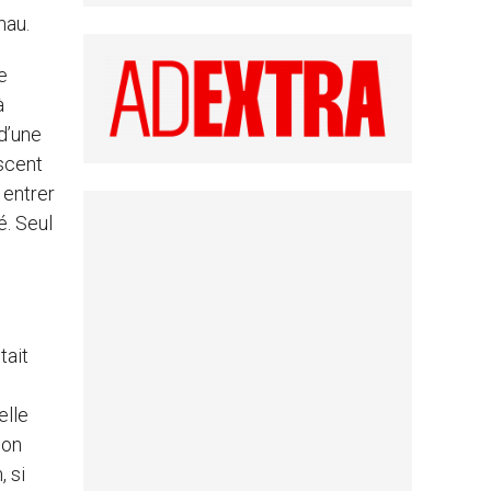
hau.
e
à
 d’une
escent
 entrer
é. Seul
tait
elle
son
, si