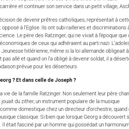
 carrière et continuer son service dans un petit village, Asc
écision de devenir prêtres catholiques, représentait à cett
posé à l’Eglise. Ils ont subi railleries et discriminations 
cience. Le père des Ratzinger, qui ne vivait à l’époque que
s économiques de ceux qui adhéraient au parti nazi. L’adol
a Jeunesse hitlérienne, même si la loi allemande obligeait à
 pas allé et quand on l’a obligé à devenir soldat, il a désert
endaison prévue pour les déserteurs.
Georg ? Et dans celle de Joseph ?
a vie de la famille Ratzinger. Non seulement leur père chan
 jouait du zither, un instrument populaire de la musique
ait comme domestique chez un directeur d’orchestre, quand 
 musique classique. Si bien que lorsque Georg a découvert 
. Il était fasciné par un homme qui possédait un harmonium