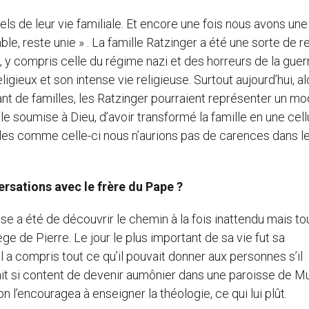
els de leur vie familiale. Et encore une fois nous avons une
ble, reste unie » . La famille Ratzinger a été une sorte de 
 y compris celle du régime nazi et des horreurs de la guerr
igieux et son intense vie religieuse. Surtout aujourd’hui, al
nt de familles, les Ratzinger pourraient représenter un mo
lle soumise à Dieu, d’avoir transformé la famille en une cell
milles comme celle-ci nous n’aurions pas de carences dans l
versations avec le frère du Pape ?
 a été de découvrir le chemin à la fois inattendu mais to
ge de Pierre. Le jour le plus important de sa vie fut sa
l a compris tout ce qu’il pouvait donner aux personnes s’il
l était si content de devenir aumônier dans une paroisse de M
’on l’encouragea à enseigner la théologie, ce qui lui plût.