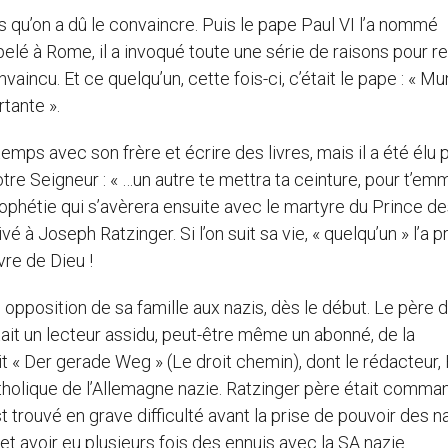
urs qu’on a dû le convaincre. Puis le pape Paul VI l’a nommé
elé à Rome, il a invoqué toute une série de raisons pour r
vaincu. Et ce quelqu’un, cette fois-ci, c’était le pape : « Mu
tante ».
e temps avec son frère et écrire des livres, mais il a été élu 
otre Seigneur : « …un autre te mettra ta ceinture, pour t’e
 prophétie qui s’avèrera ensuite avec le martyre du Prince d
vé à Joseph Ratzinger. Si l’on suit sa vie, « quelqu’un » l’a 
vre de Dieu !
 opposition de sa famille aux nazis, dès le début. Le père 
ait un lecteur assidu, peut-être même un abonné, de la
ait « Der gerade Weg » (Le droit chemin), dont le rédacteur, 
atholique de l’Allemagne nazie. Ratzinger père était comma
st trouvé en grave difficulté avant la prise de pouvoir des na
et avoir eu plusieurs fois des ennuis avec la SA nazie.