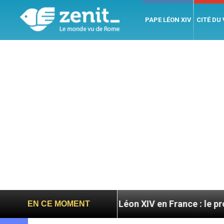
PAPE LÉON XIV
CITÉ DU
toires
Léon XIV en France : le programme détail
EN CE MOMENT