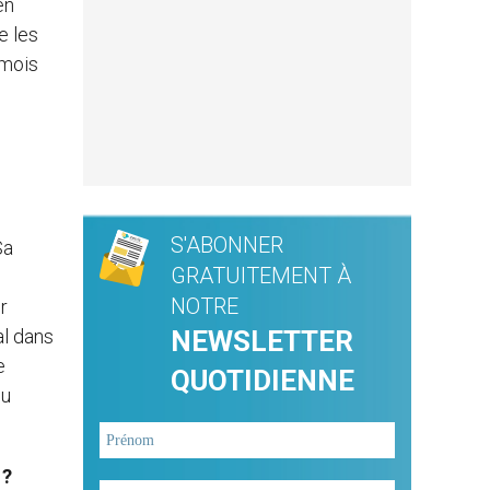
en
e les
 mois
S'ABONNER
Sa
GRATUITEMENT À
NOTRE
r
al dans
NEWSLETTER
e
QUOTIDIENNE
çu
 ?