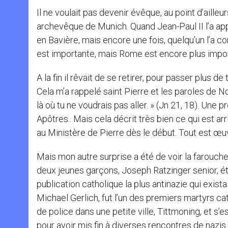
Il ne voulait pas devenir évêque, au point d’aille
archevêque de Munich. Quand Jean-Paul II l’a app
en Bavière, mais encore une fois, quelqu’un l’a con
est importante, mais Rome est encore plus impor
A la fin il rêvait de se retirer, pour passer plus d
Cela m’a rappelé saint Pierre et les paroles de N
là où tu ne voudrais pas aller. » (Jn 21, 18). Une
Apôtres.. Mais cela décrit très bien ce qui est arri
au Ministère de Pierre dès le début. Tout est œu
Mais mon autre surprise a été de voir la farouche
deux jeunes garçons, Joseph Ratzinger senior, ét
publication catholique la plus antinazie qui exist
Michael Gerlich, fut l’un des premiers martyrs c
de police dans une petite ville, Tittmoning, et s’e
pour avoir mis fin à diverses rencontres de nazis 