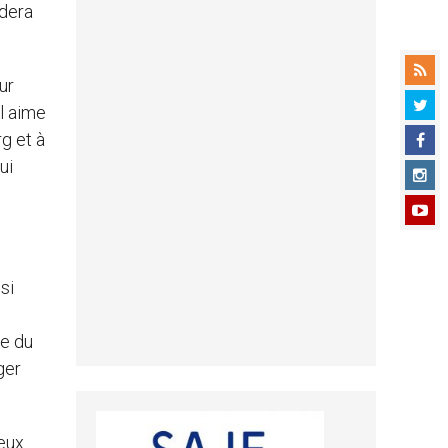
ndera
ur
Il aime
rg et à
ui
si
re du
ger
ieux