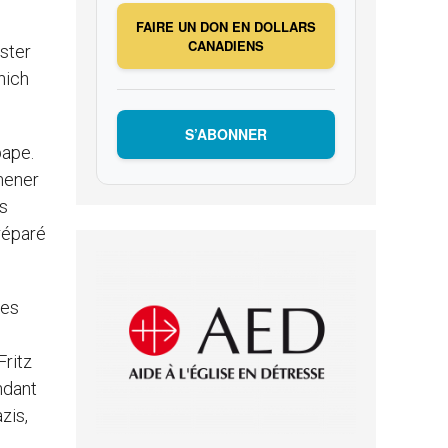
FAIRE UN DON EN DOLLARS
CANADIENS
ester
nich
S’ABONNER
pape.
mmener
es
préparé
des
Fritz
ndant
zis,