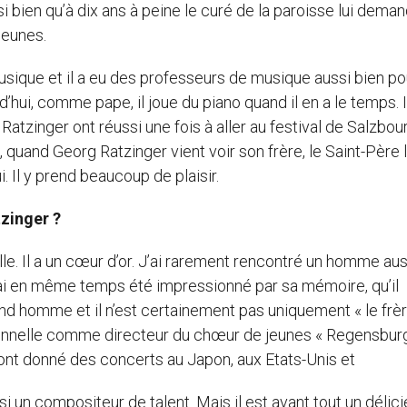
 si bien qu’à dix ans à peine le curé de la paroisse lui dema
jeunes.
musique et il a eu des professeurs de musique aussi bien po
’hui, comme pape, il joue du piano quand il en a le temps. 
atzinger ont réussi une fois à aller au festival de Salzbou
 quand Georg Ratzinger vient voir son frère, le Saint-Père l
 Il y prend beaucoup de plaisir.
zinger ?
le. Il a un cœur d’or. J’ai rarement rencontré un homme aus
j’ai en même temps été impressionné par sa mémoire, qu’il
nd homme et il n’est certainement pas uniquement « le frè
tionnelle comme directeur du chœur de jeunes « Regensbur
ont donné des concerts au Japon, aux Etats-Unis et
i un compositeur de talent. Mais il est avant tout un délic