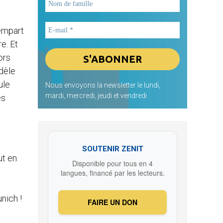
rempart
e. Et
ors
dèle
ule
Nous envoyons la newsletter le lundi,
mardi, mercredi, jeudi et vendredi
es
SOUTENIR ZENIT
ut en
Disponible pour tous en 4
langues, financé par les lecteurs.
unich !
FAIRE UN DON