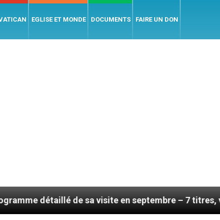
 VATICAN
EGLISE ET MONDE
DOCUMENTS
FAIRE UN DON
lé de sa visite en septembre – 7 titres, vendredi 7 aoû