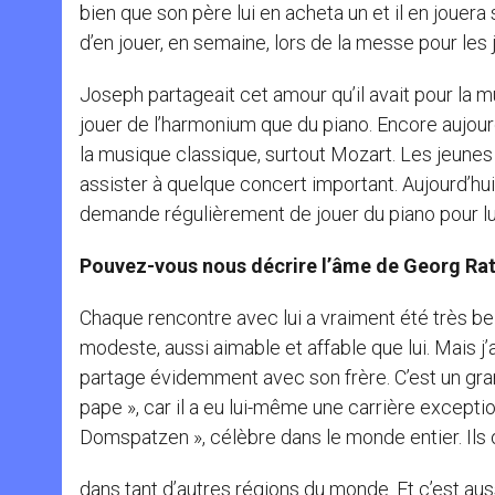
bien que son père lui en acheta un et il en jouera
d’en jouer, en semaine, lors de la messe pour les 
Joseph partageait cet amour qu’il avait pour la 
jouer de l’harmonium que du piano. Encore aujourd
la musique classique, surtout Mozart. Les jeunes R
assister à quelque concert important. Aujourd’hui,
demande régulièrement de jouer du piano pour lui.
Pouvez-vous nous décrire l’
âme de Georg Rat
Chaque rencontre avec lui a vraiment été très bel
modeste, aussi aimable et affable que lui. Mais 
partage évidemment avec son frère. C’est un gra
pape », car il a eu lui-même une carrière excep
Domspatzen », célèbre dans le monde entier. Ils 
dans tant d’autres régions du monde. Et c’est auss