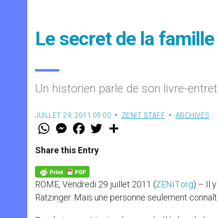
Le secret de la famille
Un historien parle de son livre-entre
JUILLET 29, 2011 00:00
ZENIT STAFF
ARCHIVES
W
M
F
T
S
h
e
a
w
h
a
s
c
i
a
t
s
e
t
r
Share this Entry
s
e
b
t
e
A
n
o
e
p
g
o
r
p
e
k
ROME, Vendredi 29 juillet 2011 (
ZENIT.org
) – Il
r
Ratzinger. Mais une personne seulement connaît l