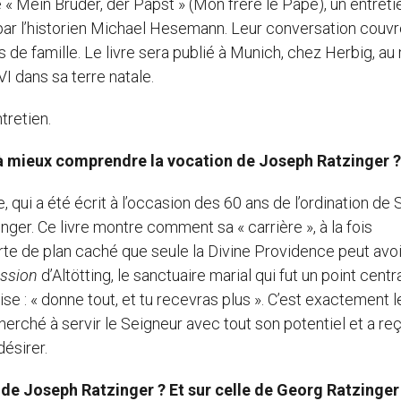
 « Mein Bruder, der Papst » (Mon frère le Pape), un entreti
par l’historien Michael Hesemann. Leur conversation couvr
 de famille. Le livre sera publié à Munich, chez Herbig, au
I dans sa terre natale.
retien.
r à mieux comprendre la vocation de Joseph Ratzinger ?
vre, qui a été écrit à l’occasion des 60 ans de l’ordination de 
ger. Ce livre montre comment sa « carrière », à la fois
sorte de plan caché que seule la Divine Providence peut avoi
ission
d’Altötting, le sanctuaire marial qui fut un point centr
ise : « donne tout, et tu recevras plus ». C’est exactement l
 a cherché à servir le Seigneur avec tout son potentiel et a re
désirer.
 de Joseph Ratzinger ? Et sur celle de Georg Ratzinger