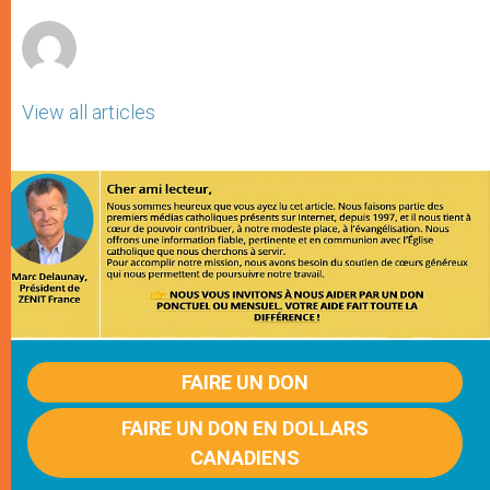
r
View all articles
FAIRE UN DON
FAIRE UN DON EN DOLLARS
CANADIENS