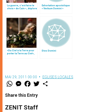
La guerre, c’est faire le
Exhortation apostolique
choix « de Caïn », déplore
« Verbum Domini »
le pape François
«Du Ciel à la Terre pour
Dies Domini
porter la Terre au Ciel»,
par Mgr Francesco Follo
MAI 29, 2011 00:00
EGLISES LOCALES
W
M
F
T
S
h
e
a
w
h
a
s
c
i
a
t
s
e
t
r
Share this Entry
s
e
b
t
e
A
n
o
e
p
g
o
r
ZENIT Staff
p
e
k