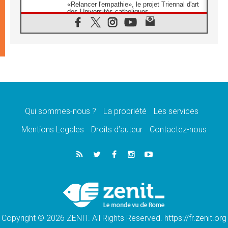
«Relancer l'empathie», le projet Triennal d'art
des Universités catholiques
08.08.2026
Signis 2026, donner la parole aux religieuses
catholiques
08.08.2026
Au Bangladesh, l'Église accompagne les
Dalits sur le chemin de la dignité
07.08.2026
Philippines: le vicariat apostolique de
Calapan devient un diocèse
Qui sommes-nous ?
La propriété
Les services
07.08.2026
Congo-Brazzaville: le 15 août, entre solennité
Mentions Legales
Droits d’auteur
Contactez-nous
de l'Assomption et mémoire nationale
07.08.2026
«La paix commence par l'empathie» estime
le cardinal Parolin
07.08.2026
En Colombie, «la paix ne s'achète pas avec
une signature»
Copyright © 2026 ZENIT. All Rights Reserved. https://fr.zenit.org