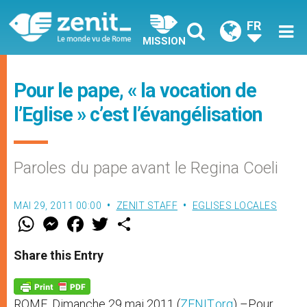
FR
MISSION
Pour le pape, « la vocation de
l’Eglise » c’est l’évangélisation
Paroles du pape avant le Regina Coeli
MAI 29, 2011 00:00
ZENIT STAFF
EGLISES LOCALES
W
M
F
T
S
h
e
a
w
h
a
s
c
i
a
t
s
e
t
r
Share this Entry
s
e
b
t
e
A
n
o
e
p
g
o
r
p
e
k
ROME, Dimanche 29 mai 2011 (
ZENIT.org
) –Pour
r