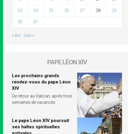
23
24
25
26
27
28
29
30
31
« Avr
Juin »
PAPE LÉON XIV
Les prochains grands
rendez-vous du pape Léon
XIV
De retour au Vatican, après trois
semaines de vacances
Le pape Léon XIV poursuit
ses haltes spirituelles
estivales