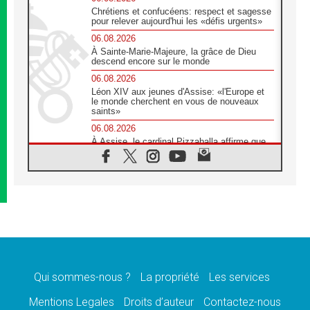
Chrétiens et confucéens: respect et sagesse
pour relever aujourd'hui les «défis urgents»
06.08.2026
À Sainte-Marie-Majeure, la grâce de Dieu
descend encore sur le monde
06.08.2026
Léon XIV aux jeunes d'Assise: «l'Europe et
le monde cherchent en vous de nouveaux
saints»
06.08.2026
À Assise, le cardinal Pizzaballa affirme que
«les chrétiens veulent la paix»
06.08.2026
Au Mexique, le cardinal Parolin invite à être
aux côtés des marginalisées
06.08.2026
À Assise, le Pape invite les jeunes à
«construire la civilisation de l'amour»
05.08.2026
La visite du Pape en Argentine portera «un
message de paix et de dignité humaine»
Qui sommes-nous ?
La propriété
Les services
05.08.2026
Mentions Legales
Droits d’auteur
Contactez-nous
«La visite du Pape en Uruguay renforcera