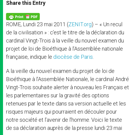
t
s
e
t
r
Share this Entry
s
e
b
t
e
A
n
o
e
p
g
o
r
p
e
k
ROME, Lundi 23 mai 2011 (
ZENIT.org
) – « Un recul
r
de la civilisation » : c’est le titre de la déclaration du
cardinal Vingt-Trois à la veille du nouvel examen du
projet de loi de Bioéthique à l’Assemblée nationale
française, indique le
diocèse de Paris
.
A la veille du nouvel examen du projet de loi de
Bioéthique à l’Assemblée Nationale, le cardinal André
Vingt-Trois souhaite alerter à nouveau les Français et
les parlementaires sur la gravité des options
retenues par le texte dans sa version actuelle et les
risques majeurs qui pourraient en découler pour
notre société et l’avenir de l’homme. Voici le texte
de sa déclaration auprès de la presse lundi 23 mai