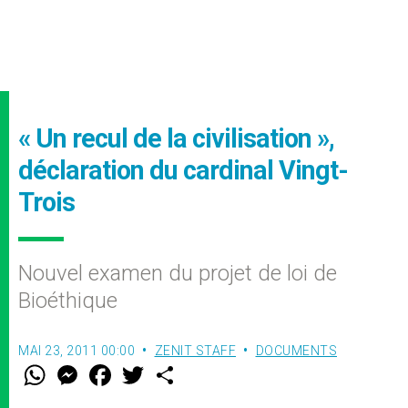
« Un recul de la civilisation »,
déclaration du cardinal Vingt-
Trois
Nouvel examen du projet de loi de
Bioéthique
MAI 23, 2011 00:00
ZENIT STAFF
DOCUMENTS
W
M
F
T
S
h
e
a
w
h
a
s
c
i
a