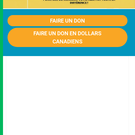
FAIRE UN DON
FAIRE UN DON EN DOLLARS
CANADIENS