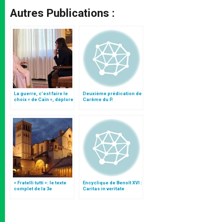
Autres Publications :
La guerre, c’est faire le
Deuxième prédication de
choix « de Caïn », déplore
Carême du P.
le pape François
Cantalamessa
« Fratelli tutti »: le texte
Encyclique de Benoît XVI :
complet de la 3e
Caritas in veritate
encyclique du pape
François