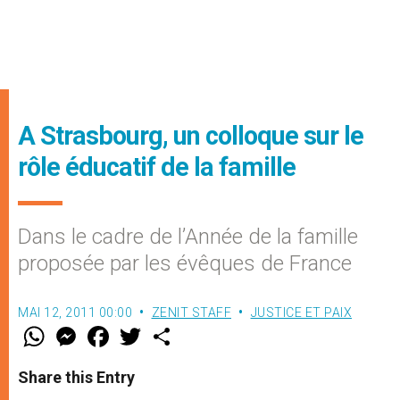
A Strasbourg, un colloque sur le
rôle éducatif de la famille
Dans le cadre de l’Année de la famille
proposée par les évêques de France
MAI 12, 2011 00:00
ZENIT STAFF
JUSTICE ET PAIX
W
M
F
T
S
h
e
a
w
h
a
s
c
i
a
t
s
e
t
r
Share this Entry
s
e
b
t
e