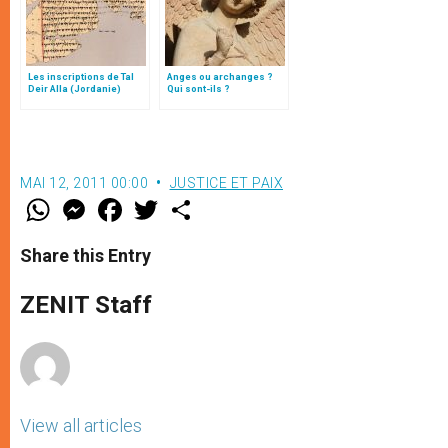
Les inscriptions de Tal
Anges ou archanges ?
Deir Alla (Jordanie)
Qui sont-ils ?
MAI 12, 2011 00:00
JUSTICE ET PAIX
W
M
F
T
S
h
e
a
w
h
a
s
c
i
a
t
s
e
t
r
Share this Entry
s
e
b
t
e
A
n
o
e
p
g
o
r
ZENIT Staff
p
e
k
r
View all articles