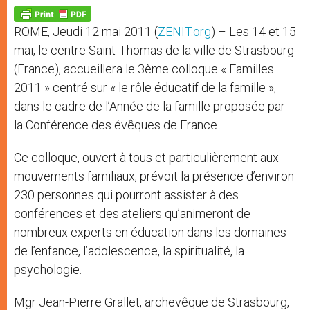
A
n
o
e
p
g
o
r
p
e
k
ROME, Jeudi 12 mai 2011 (
ZENIT.org
) – Les 14 et 15
r
mai, le centre Saint-Thomas de la ville de Strasbourg
(France), accueillera le 3ème colloque « Familles
2011 » centré sur « le rôle éducatif de la famille »,
dans le cadre de l’Année de la famille proposée par
la Conférence des évêques de France.
Ce colloque, ouvert à tous et particulièrement aux
mouvements familiaux, prévoit la présence d’environ
230 personnes qui pourront assister à des
conférences et des ateliers qu’animeront de
nombreux experts en éducation dans les domaines
de l’enfance, l’adolescence, la spiritualité, la
psychologie.
Mgr Jean-Pierre Grallet, archevêque de Strasbourg,