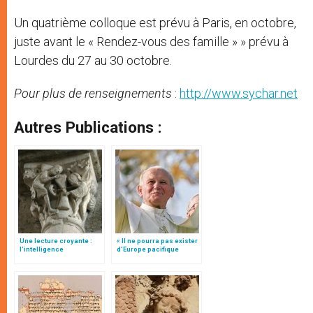
Un quatrième colloque est prévu à Paris, en octobre,
juste avant le « Rendez-vous des famille » » prévu à
Lourdes du 27 au 30 octobre.
Pour plus de renseignements
:
http://www.sychar.net
Autres Publications :
Une lecture croyante :
« Il ne pourra pas exister
l’intelligence
d’Europe pacifique
typologique des deux
sans… »: l’Ukraine, dans
Testaments
la vision de Jean-Paul II