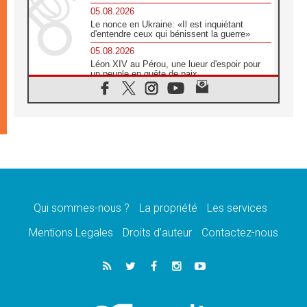
05.08.2026
Le nonce en Ukraine: «Il est inquiétant
d'entendre ceux qui bénissent la guerre»
05.08.2026
Léon XIV au Pérou, une lueur d'espoir pour
un peuple en quête de paix
05.08.2026
SCEAM: L'Église en Afrique vers
l'Assemblée ecclésiale de 2028 depuis
Addis-Abeba
05.08.2026
Le Pape exprime ses condoléances suite au
décès du cardinal Júlio Langa
05.08.2026
Le Pape attendu en novembre en Uruguay,
en Argentine et au Pérou
Qui sommes-nous ?
La propriété
Les services
05.08.2026
Mentions Legales
Droits d’auteur
Contactez-nous
Audience générale: la prière est un acte
d'espérance
04.08.2026
Léon XIV invite les Chevaliers de Colomb à
être des «prophètes de l'harmonie»
04.08.2026