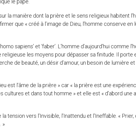
iqué le pape.
sur la manière dont la prière et le sens religieux habitent 
firmer que « créé à l’image de Dieu, l’homme conserve en lu
st ‘homo sapiens’ et ‘faber’. L’homme d’aujourd’hui comme 
 religieuse les moyens pour dépasser sa finitude. Il porte e
echerche de beauté, un désir d’amour, un besoin de lumière et
eu est l’âme de la prière » car « la prière est une expérien
es cultures et dans tout homme » et elle est « d’abord une a
la tension vers l’Invisible, l’Inattendu et l’Ineffable. « Prier, 
. »