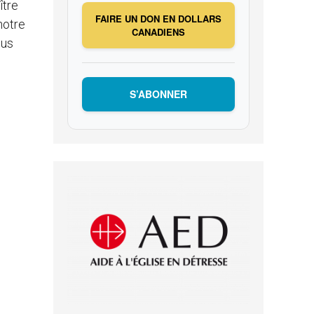
ître
FAIRE UN DON EN DOLLARS
notre
CANADIENS
ous
S’ABONNER