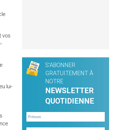
cle
t vos
-
S'ABONNER
se
GRATUITEMENT À
NOTRE
u lui-
NEWSLETTER
QUOTIDIENNE
és
ence