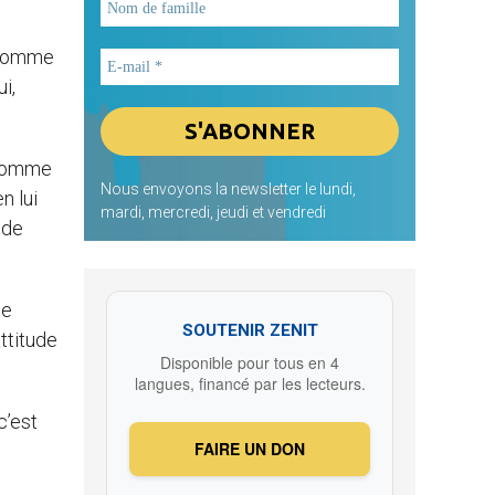
l’homme
i,
l’homme
Nous envoyons la newsletter le lundi,
n lui
mardi, mercredi, jeudi et vendredi
 de
ce
SOUTENIR ZENIT
ttitude
Disponible pour tous en 4
langues, financé par les lecteurs.
c’est
FAIRE UN DON