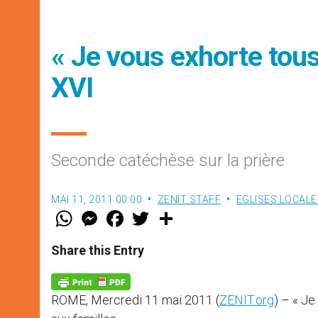
« Je vous exhorte tous
XVI
Seconde catéchèse sur la prière
MAI 11, 2011 00:00
ZENIT STAFF
EGLISES LOCALE
W
M
F
T
S
h
e
a
w
h
a
s
c
i
a
t
s
e
t
r
Share this Entry
s
e
b
t
e
A
n
o
e
p
g
o
r
p
e
k
ROME, Mercredi 11 mai 2011 (
ZENIT.org
) – « J
r