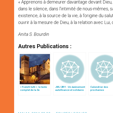
« Apprenons à demeurer davantage devant Dieu, D
dans le silence, dans l’intimité de nous-mêmes, 
existence, à la source de la vie, à l’origine du salu
ouvrir à la mesure de Dieu, à la relation avec Lui, 
Anita S. Bourdin
Autres Publications :
« Fratelli tutti »: le texte
JMJ 2011 : Un événement
Calendrier des
complet de la 3e
autofinancé et solidaire
prochaines
encyclique du pape
béatifications et
François
canonisations