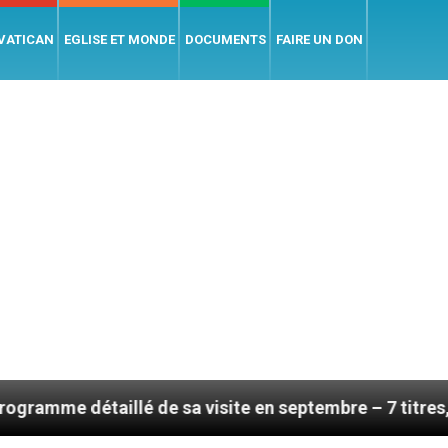
 VATICAN
EGLISE ET MONDE
DOCUMENTS
FAIRE UN DON
illé de sa visite en septembre – 7 titres, vendredi 7 a