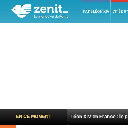
PAPE LÉON XIV
CITÉ DU
ratoires
Léon XIV en France : le programme déta
EN CE MOMENT