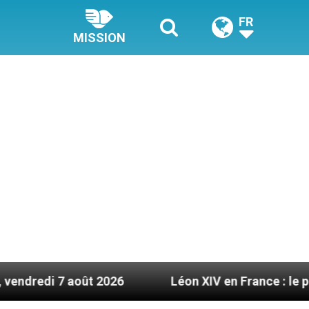
FR
MISSION
oût 2026
Léon XIV en France : le programme dét