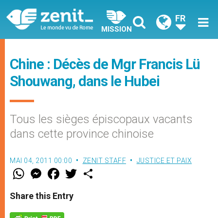
FR
MISSION
Chine : Décès de Mgr Francis Lü
Shouwang, dans le Hubei
Tous les sièges épiscopaux vacants
dans cette province chinoise
MAI 04, 2011 00:00
ZENIT STAFF
JUSTICE ET PAIX
W
M
F
T
S
h
e
a
w
h
a
s
c
i
a
t
s
e
t
r
Share this Entry
s
e
b
t
e
A
n
o
e
p
g
o
r