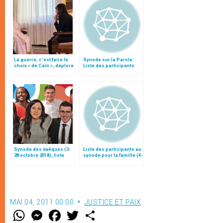
La guerre, c’est faire le
Synode sur la Parole :
choix « de Caïn », déplore
Liste des participants
le pape François
Synode des évêques (3-
Liste des participants au
28 octobre 2018), liste
synode pour la famille (4-
des participants
25 octobre)
MAI 04, 2011 00:00
JUSTICE ET PAIX
W
M
F
T
S
h
e
a
w
h