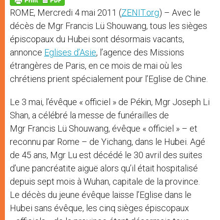
p
e
k
ROME, Mercredi 4 mai 2011 (
ZENIT.org
) – Avec le
r
décès de Mgr Francis Lü Shouwang, tous les sièges
épiscopaux du Hubei sont désormais vacants,
annonce
Eglises d’Asie
, l’agence des Missions
étrangères de Paris, en ce mois de mai où les
chrétiens prient spécialement pour l’Eglise de Chine.
Le 3 mai, l’évêque « officiel » de Pékin, Mgr Joseph Li
Shan, a célébré la messe de funérailles de
Mgr Francis Lü Shouwang, évêque « officiel » – et
reconnu par Rome – de Yichang, dans le Hubei. Agé
de 45 ans, Mgr Lu est décédé le 30 avril des suites
d’une pancréatite aiguë alors qu’il était hospitalisé
depuis sept mois à Wuhan, capitale de la province.
Le décès du jeune évêque laisse l’Eglise dans le
Hubei sans évêque, les cinq sièges épiscopaux