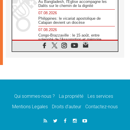
Au Bangladesh, l'Église accompagne les
Dalits sur le chemin de la dignité
07.08.2026
Philippines: le vicariat apostolique de
Calapan devient un diocèse
07.08.2026
Congo-Brazzaville : le 15 août, entre
solennité de l'Assomption et mémoire
nationale
07.08.2026
«La paix commence par l'empathie» estime
le cardinal Parolin
07.08.2026
En Colombie, «la paix ne s'achète pas avec
une signature»
07.08.2026
Le programme du voyage apostolique du
Pape en France dévoilé
Qui sommes-nous ?
La propriété
Les services
07.08.2026
Mentions Legales
Droits d’auteur
Contactez-nous
1ère Conférence continentale sur l'éducation
catholique en Afrique
07.08.2026
Un logo symbolique pour la venue du Pape
en France