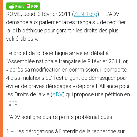
A
n
o
e
p
g
o
r
p
e
k
ROME, Jeudi 3 février 2011 (
ZENIT.org
) – L’ADV
r
demande aux parlementaires français « de rectifier
la loi bioéthique pour garantir les droits des plus
vulnérables ».
Le projet de loi bioéthique arrive en débat à
l’Assemblée nationale française le 8 février 2011, or,
« après sa modification en commission, il comporte
4 dissimulations qu’il est urgent de démasquer pour
éviter de graves dérapages » déplore L’Alliance pour
les Droits de la vie (
ADV
) qui propose une pétition en
ligne.
L’ADV souligne quatre points problématiques :
1 – Les dérogations à l’interdit de la recherche sur