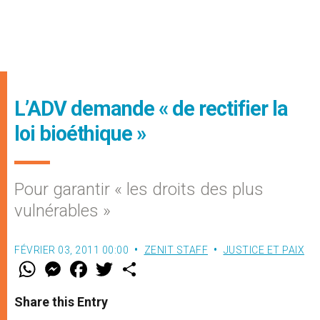
L’ADV demande « de rectifier la
loi bioéthique »
Pour garantir « les droits des plus
vulnérables »
FÉVRIER 03, 2011 00:00
ZENIT STAFF
JUSTICE ET PAIX
W
M
F
T
S
h
e
a
w
h
a
s
c
i
a
t
s
e
t
r
Share this Entry
s
e
b
t
e