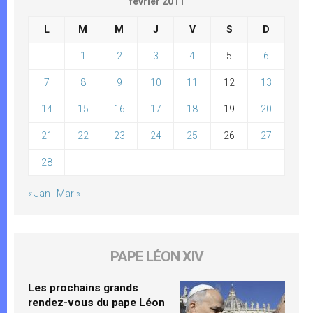
février 2011
L
M
M
J
V
S
D
1
2
3
4
5
6
7
8
9
10
11
12
13
14
15
16
17
18
19
20
21
22
23
24
25
26
27
28
« Jan
Mar »
PAPE LÉON XIV
Les prochains grands
rendez-vous du pape Léon