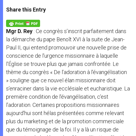
a
s
c
i
a
t
s
e
t
r
Share this Entry
s
e
b
t
e
A
n
o
e
p
g
o
r
p
e
k
Mgr D. Rey
: Ce congrès s’inscrit parfaitement dans
r
la démarche du pape Benoît XVI à la suite de Jean-
Paul II, qui entend promouvoir une nouvelle prise de
conscience de l’urgence missionnaire à laquelle
l’Église se trouve plus que jamais confrontée. Le
thème du congrès « De l’adoration à l’évangélisation
» souligne que ce nouvel élan missionnaire doit
s’enraciner dans la vie ecclésiale et eucharistique. La
première condition de l’évangélisation, c’est
l’adoration. Certaines propositions missionnaires
aujourd’hui sont hélas présentées comme relevant
plus du marketing et de la promotion commerciale
que du témoignage de la foi. Il y a là un risque de