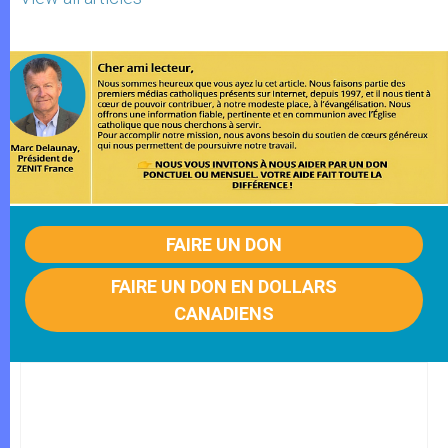
FAIRE UN DON
FAIRE UN DON EN DOLLARS
CANADIENS