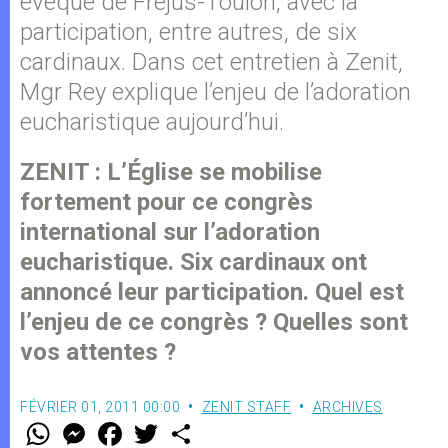
évêque de Fréjus-Toulon, avec la
participation, entre autres, de six
cardinaux. Dans cet entretien à Zenit,
Mgr Rey explique l’enjeu de l’adoration
eucharistique aujourd’hui.
ZENIT : L’Église se mobilise
fortement pour ce congrès
international sur l’adoration
eucharistique. Six cardinaux ont
annoncé leur participation. Quel est
l’enjeu de ce congrès ? Quelles sont
vos attentes ?
FÉVRIER 01, 2011 00:00
ZENIT STAFF
ARCHIVES
W
M
F
T
S
h
e
a
w
h