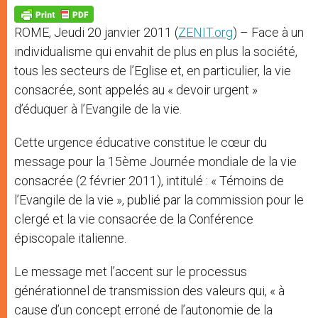
A
n
o
e
p
g
o
r
p
e
k
ROME, Jeudi 20 janvier 2011 (
ZENIT.org
) – Face à un
r
individualisme qui envahit de plus en plus la société,
tous les secteurs de l’Eglise et, en particulier, la vie
consacrée, sont appelés au « devoir urgent »
d’éduquer à l’Evangile de la vie.
Cette urgence éducative constitue le cœur du
message pour la 15ème Journée mondiale de la vie
consacrée (2 février 2011), intitulé : « Témoins de
l’Evangile de la vie », publié par la commission pour le
clergé et la vie consacrée de la Conférence
épiscopale italienne.
Le message met l’accent sur le processus
générationnel de transmission des valeurs qui, « à
cause d’un concept erroné de l’autonomie de la