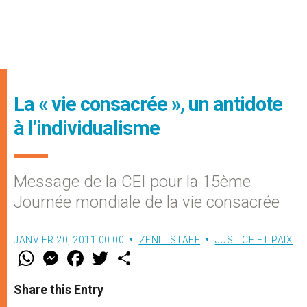
La « vie consacrée », un antidote
à l’individualisme
Message de la CEI pour la 15ème
Journée mondiale de la vie consacrée
JANVIER 20, 2011 00:00
ZENIT STAFF
JUSTICE ET PAIX
W
M
F
T
S
h
e
a
w
h
a
s
c
i
a
t
s
e
t
r
Share this Entry
s
e
b
t
e