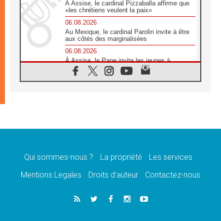
À Assise, le cardinal Pizzaballa affirme que
«les chrétiens veulent la paix»
06.08.2026
Au Mexique, le cardinal Parolin invite à être
aux côtés des marginalisées
06.08.2026
À Assise, le Pape invite les jeunes à
«construire la civilisation de l'amour»
05.08.2026
La visite du Pape en Argentine portera «un
message de paix et de dignité humaine»
05.08.2026
«La visite du Pape en Uruguay renforcera
l'espérance» affirme Mgr Tróccoli
05.08.2026
Le nonce en Ukraine: «Il est inquiétant
d'entendre ceux qui bénissent la guerre»
Qui sommes-nous ?
La propriété
Les services
05.08.2026
Mentions Legales
Droits d’auteur
Contactez-nous
Léon XIV au Pérou, une lueur d'espoir pour
un peuple en quête de paix
05.08.2026
SCEAM: L'Église en Afrique vers
l'Assemblée ecclésiale de 2028 depuis
Addis-Abeba