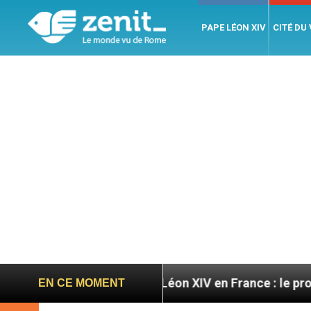
PAPE LÉON XIV
CITÉ DU
atoires
Léon XIV en France : le programme détail
EN CE MOMENT