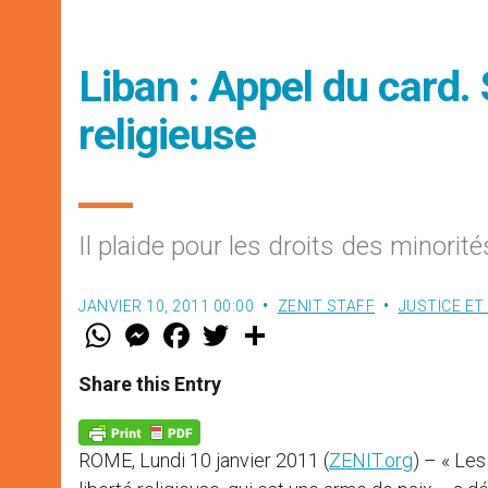
Liban : Appel du card. 
religieuse
Il plaide pour les droits des minorité
JANVIER 10, 2011 00:00
ZENIT STAFF
JUSTICE ET
W
M
F
T
S
h
e
a
w
h
a
s
c
i
a
t
s
e
t
r
Share this Entry
s
e
b
t
e
A
n
o
e
p
g
o
r
p
e
k
ROME, Lundi 10 janvier 2011 (
ZENIT.org
) – « Les
r