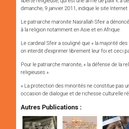
liberté religieuse, qui est une arme de paix », a 
dimanche, 9 janvier 2011, indique le site Internet
Le patriarche maronite Nasrallah Sfeir a dénoncé 
à la religion notamment en Asie et en Afrique.
Le cardinal Sfeir a souligné que « la majorité d
on interdit d’exprimer librement leur foi et ceci par
Pour le patriarche maronite, « la défense de la re
religieuses ».
« La protection des minorités ne constitue pas u
occasion de dialogue et de richesse culturelle réc
Autres Publications :