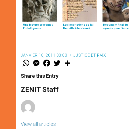
Une lecture croyante :
Les inscriptions de Tal
Document final du
l’intelligence
Deir Alla (Jordanie)
synode pour l'Ama
typologique des deux
en français: traduc
Testaments
non officielle
JANVIER 10, 2011 00:00
JUSTICE ET PAIX
W
M
F
T
S
h
e
a
w
h
a
s
c
i
a
t
s
e
t
r
Share this Entry
s
e
b
t
e
A
n
o
e
p
g
o
r
ZENIT Staff
p
e
k
r
View all articles