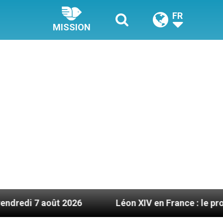
FR
MISSION
ût 2026
Léon XIV en France : le programme détai