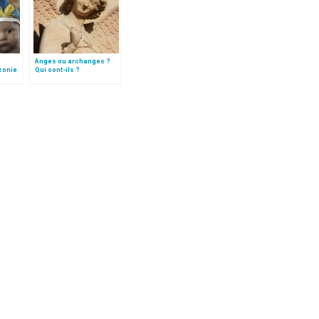
Anges ou archanges ?
zonie
Qui sont-ils ?
tion