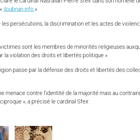
déclaré le cardinal Nasrallah Pierre Sfeir dans son homélie d
 «
iloubnan.info
».
les persécutions, la discrimination et les actes de violenc
es victimes sont les membres de minorités religieuses auxq
 la violation des droits et libertés politique ».
ligion passe par la défense des droits et libertés des colle
ne menace contre l’identité de la majorité mais au contrair
iproque », a précisé le cardinal Sfeir.