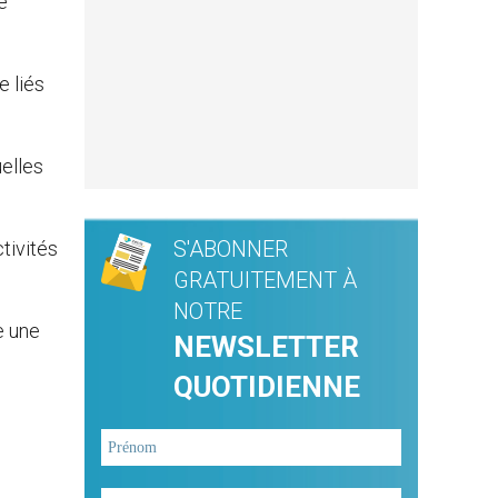
e
e liés
uelles
S'ABONNER
ctivités
GRATUITEMENT À
NOTRE
e une
NEWSLETTER
QUOTIDIENNE