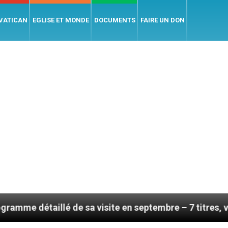
 VATICAN
EGLISE ET MONDE
DOCUMENTS
FAIRE UN DON
lé de sa visite en septembre – 7 titres, vendredi 7 ao