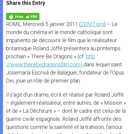
t
s
e
t
r
Share this Entry
s
e
b
t
e
A
n
o
e
p
g
o
r
p
e
k
ROME, Mercredi 5 janvier 2011 (
ZENIT.org
) – Le
r
monde du cinéma et le monde catholique sont
impatients de découvrir le film que le réalisateur
britannique Roland Joffé présentera au printemps
prochain « There Be Dragons » (cf.
http
://www.therebedragonsfilm.com
)
dans lequel saint
Josemaría Escrivá de Balaguer, fondateur de l’Opus
Dei, joue un rôle de premier plan.
Il s’agit d’un drame, écrit et réalisé par Roland Joffé
– également réalisateur, entre autres, de « Mission »
et de « La Déchirure » – dont le cadre est celui de la
guerre civile espagnole. Roland Joffé affronte des
questions comme la sainteté et la trahison, l’amour