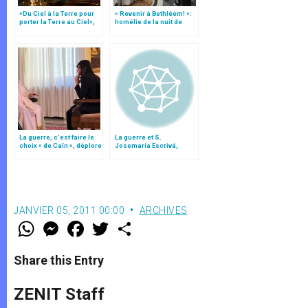
«Du Ciel à la Terre pour
« Revenir à Bethléem! »:
porter la Terre au Ciel»,
homélie de la nuit de
par Mgr Francesco Follo
Noël (texte complet)
La guerre, c’est faire le
La guerre et S.
choix « de Caïn », déplore
Josemaría Escrivá,
le pape François
selon le réalisateur du
film « Mission » (I)
JANVIER 05, 2011 00:00
ARCHIVES
W
M
F
T
S
h
e
a
w
h
a
s
c
i
a
t
s
e
t
r
Share this Entry
s
e
b
t
e
A
n
o
e
p
g
o
r
ZENIT Staff
p
e
k