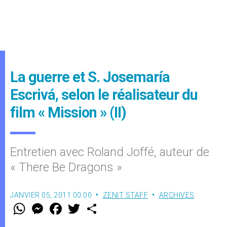
La guerre et S. Josemaría
Escrivá, selon le réalisateur du
film « Mission » (II)
Entretien avec Roland Joffé, auteur de
« There Be Dragons »
JANVIER 05, 2011 00:00
ZENIT STAFF
ARCHIVES
W
M
F
T
S
h
e
a
w
h
a
s
c
i
a