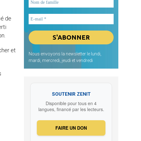
cé de
rti
on.
cher et
Nous envoyons la newsletter le lundi,
mardi, mercredi, jeudi et vendredi
s
SOUTENIR ZENIT
Disponible pour tous en 4
langues, financé par les lecteurs.
FAIRE UN DON