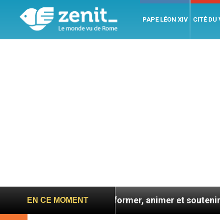
PAPE LÉON XIV
CITÉ DU
e
OPM : former, animer et soutenir la mission
EN CE MOMENT