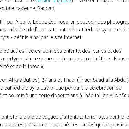
ossède aussi une
version anglaise
), révèle en images le mar
itale irakienne, Bagdad.
T par Alberto López Espinosa, on peut voir des photogra
es tués lors de l’attentat contre la cathédrale syro-cathol
rs » définis ainsi par le site Internet.
ue 50 autres fidèles, dont des enfants, des jeunes et des
es martyrs est une semence de nouveaux chrétiens. Nous 
ité et de la force ».
 Al-kas Butros), 27 ans et Thaer (Thaer Saad-alla Abdal)
la cathédrale syro-catholique pendant la célébration de
é et soumis à une série d’opérations à l’hôpital Ibn Al-Nafis
ont été la cible de vagues d’attentats terroristes contre l
erces et les personnes elles-mêmes. Un évêque et plusieu