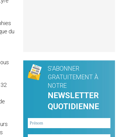
tyre
phies
ique du
nous
S'ABONNER
GRATUITEMENT À
 32
NOTRE
NEWSLETTER
 de
QUOTIDIENNE
eurs
rs