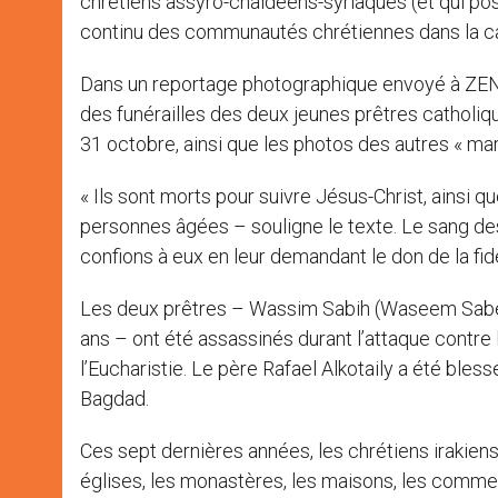
chrétiens assyro-chaldéens-syriaques (et qui p
continu des communautés chrétiennes dans la cap
Dans un reportage photographique envoyé à ZENI
des funérailles des deux jeunes prêtres catholiqu
31 octobre, ainsi que les photos des autres « marty
« Ils sont morts pour suivre Jésus-Christ, ainsi q
personnes âgées – souligne le texte. Le sang d
confions à eux en leur demandant le don de la fidél
Les deux prêtres – Wassim Sabih (Waseem Sabeeh
ans – ont été assassinés durant l’attaque contre 
l’Eucharistie. Le père Rafael Alkotaily a été bless
Bagdad.
Ces sept dernières années, les chrétiens irakiens 
églises, les monastères, les maisons, les comm