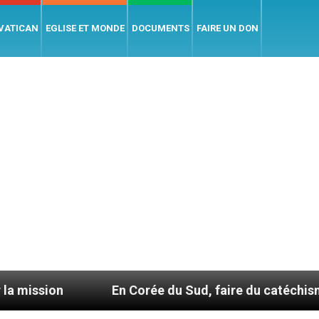
 VATICAN
EGLISE ET MONDE
DOCUMENTS
FAIRE UN DON
En Corée du Sud, faire du catéchisme autremen