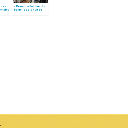
é des
« Revenir à Bethléem! »:
complet
homélie de la nuit de
motion
Noël (texte complet)