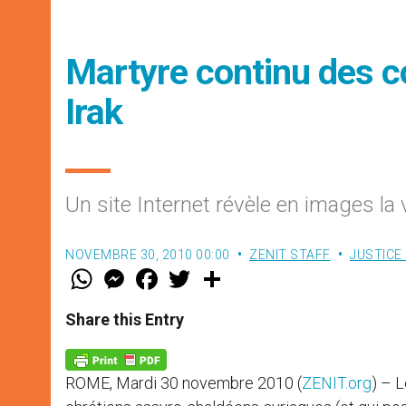
Martyre continu des 
Irak
Un site Internet révèle en images l
NOVEMBRE 30, 2010 00:00
ZENIT STAFF
JUSTICE 
W
M
F
T
S
h
e
a
w
h
a
s
c
i
a
t
s
e
t
r
Share this Entry
s
e
b
t
e
A
n
o
e
p
g
o
r
p
e
k
ROME, Mardi 30 novembre 2010 (
ZENIT.org
) – 
r