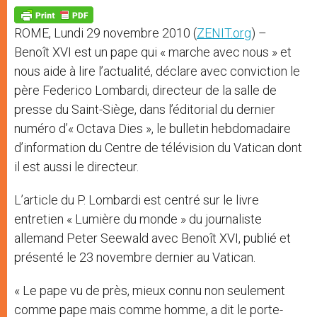
A
n
o
e
p
g
o
r
p
e
k
ROME, Lundi 29 novembre 2010 (
ZENIT.org
) –
r
Benoît XVI est un pape qui « marche avec nous » et
nous aide à lire l’actualité, déclare avec conviction le
père Federico Lombardi, directeur de la salle de
presse du Saint-Siège, dans l’éditorial du dernier
numéro d’« Octava Dies », le bulletin hebdomadaire
d’information du Centre de télévision du Vatican dont
il est aussi le directeur.
L’article du P. Lombardi est centré sur le livre
entretien « Lumière du monde » du journaliste
allemand Peter Seewald avec Benoît XVI, publié et
présenté le 23 novembre dernier au Vatican.
« Le pape vu de près, mieux connu non seulement
comme pape mais comme homme, a dit le porte-