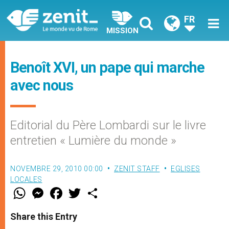
FR
MISSION
Benoît XVI, un pape qui marche
avec nous
Editorial du Père Lombardi sur le livre
entretien « Lumière du monde »
NOVEMBRE 29, 2010 00:00
ZENIT STAFF
EGLISES
LOCALES
W
M
F
T
S
h
e
a
w
h
a
s
c
i
a
t
s
e
t
r
Share this Entry
s
e
b
t
e