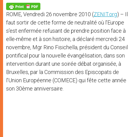
A
n
o
e
p
g
o
r
p
e
k
ROME, Vendredi 26 novembre 2010 (
ZENIT.org
) –
Il
r
faut sortir de cette forme de neutralité où l’Europe
s’est enfermée refusant de prendre position face à
elle-même et à son histoire, a déclaré mercredi 24
novembre, Mgr Rino Fisichella, président du Conseil
pontifical pour la nouvelle évangélisation, dans son
intervention durant une soirée débat organisée, à
Bruxelles, par la Commission des Episcopats de
l’Union Européenne (COMECE) qui fête cette année
son 30ème anniversaire.