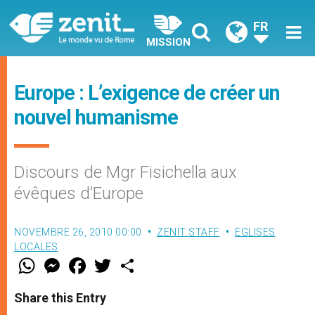
FR
MISSION
Europe : L’exigence de créer un
nouvel humanisme
Discours de Mgr Fisichella aux
évêques d’Europe
NOVEMBRE 26, 2010 00:00
ZENIT STAFF
EGLISES
LOCALES
W
M
F
T
S
h
e
a
w
h
a
s
c
i
a
t
s
e
t
r
Share this Entry
s
e
b
t
e