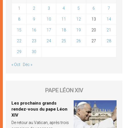
1
2
3
4
5
6
7
8
9
10
11
12
13
14
15
16
17
18
19
20
21
22
23
24
25
26
27
28
29
30
« Oct
Déc »
PAPE LÉON XIV
Les prochains grands
rendez-vous du pape Léon
XIV
De retour au Vatican, après trois