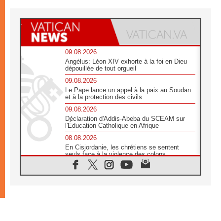
09.08.2026
Angélus: Léon XIV exhorte à la foi en Dieu
dépouillée de tout orgueil
09.08.2026
Le Pape lance un appel à la paix au Soudan
et à la protection des civils
09.08.2026
Déclaration d'Addis-Abeba du SCEAM sur
l'Éducation Catholique en Afrique
08.08.2026
En Cisjordanie, les chrétiens se sentent
seuls face à la violence des colons
08.08.2026
Léon XIV au sanctuaire de Notre Dame du
Bon Conseil à Genazzano en septembre
08.08.2026
Léon XIV: Sainte Agathe aide à contempler
la victoire de l'amour sur la mort