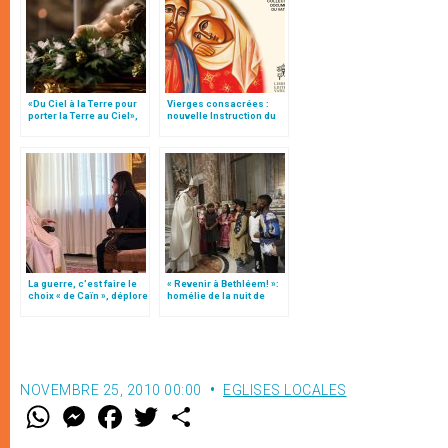
«Du Ciel à la Terre pour
Vierges consacrées :
porter la Terre au Ciel»,
nouvelle Instruction du
par Mgr Francesco Follo
Vatican
La guerre, c’est faire le
« Revenir à Bethléem! »:
choix « de Caïn », déplore
homélie de la nuit de
le pape François
Noël (texte complet)
NOVEMBRE 25, 2010 00:00
EGLISES LOCALES
W
M
F
T
S
h
e
a
w
h
a
s
c
i
a