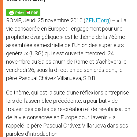
s
e
b
t
e
A
n
o
e
p
g
o
r
p
e
k
ROME, Jeudi 25 novembre 2010 (
ZENIT.org
) – « La
r
vie consacrée en Europe : l`engagement pour une
prophétie évangélique », est le thème de la 76ème
assemblée semestrielle de l’Union des supérieurs
généraux (USG) qui s’est ouverte mercredi 24
novembre au Salesianum de Rome et s’achèvera le
vendredi 26, sous la direction de son président, le
père Pascual Chávez Villanueva, S.D.B.
Ce thème, qui est la suite d’une réflexions entreprise
lors de l’assemblée précédente, a pour but « de
trouver des pistes de re-création et de re-vitalisation
de la vie consacrée en Europe pour l’avenir », a
rappelé le père Pascual Chávez Villanueva dans ses
paroles d’introduction.