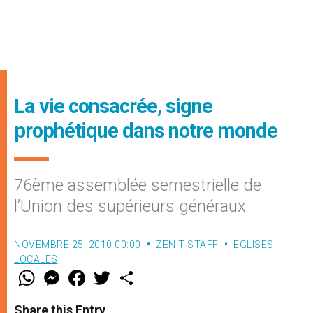
La vie consacrée, signe
prophétique dans notre monde
76ème assemblée semestrielle de
l’Union des supérieurs généraux
NOVEMBRE 25, 2010 00:00
ZENIT STAFF
EGLISES
LOCALES
W
M
F
T
S
h
e
a
w
h
a
s
c
i
a
t
s
e
t
r
Share this Entry