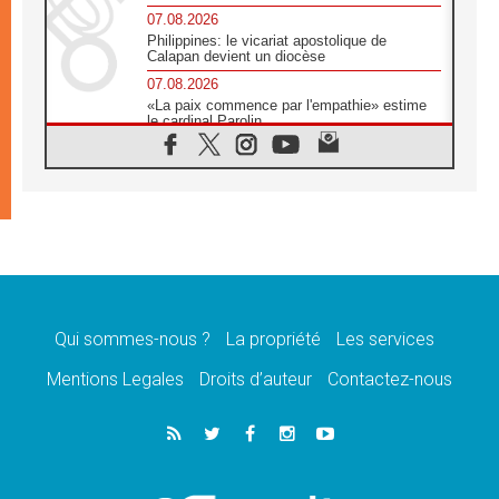
07.08.2026
Philippines: le vicariat apostolique de
Calapan devient un diocèse
07.08.2026
«La paix commence par l'empathie» estime
le cardinal Parolin
07.08.2026
En Colombie, «la paix ne s'achète pas avec
une signature»
07.08.2026
Le programme du voyage apostolique du
Pape en France dévoilé
07.08.2026
1ère Conférence continentale sur l'éducation
catholique en Afrique
Qui sommes-nous ?
La propriété
Les services
07.08.2026
Un logo symbolique pour la venue du Pape
Mentions Legales
Droits d’auteur
Contactez-nous
en France
07.08.2026
Cardinal Rossi: «La venue du Pape Léon en
Argentine est un hommage à François»
07.08.2026
Hiroshima et Nagasaki, 81 ans après,