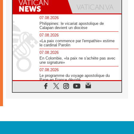
07.08.2026
Philippines: le vicariat apostolique de
Calapan devient un diocèse
07.08.2026
«La paix commence par l'empathie» estime
le cardinal Parolin
07.08.2026
En Colombie, «la paix ne s'achète pas avec
une signature»
07.08.2026
Le programme du voyage apostolique du
Pape en France dévoilé
07.08.2026
1ère Conférence continentale sur l'éducation
catholique en Afrique
07.08.2026
Un logo symbolique pour la venue du Pape
en France
07.08.2026
Cardinal Rossi: «La venue du Pape Léon en
Argentine est un hommage à François»