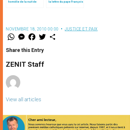
homélie de la nuit de
la lettre du pape François
Noël (texte complet)
aux jeunes du monde
NOVEMBRE 18, 2010 00:00
JUSTICE ET PAIX
W
M
F
T
S
h
e
a
w
h
a
s
c
i
a
t
s
e
t
r
Share this Entry
s
e
b
t
e
A
n
o
e
p
g
o
r
ZENIT Staff
p
e
k
r
View all articles