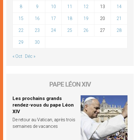
8
9
10
11
12
13
14
15
16
17
18
19
20
21
22
23
24
25
26
27
28
29
30
« Oct
Déc »
PAPE LÉON XIV
Les prochains grands
rendez-vous du pape Léon
XIV
De retour au Vatican, après trois
semaines de vacances