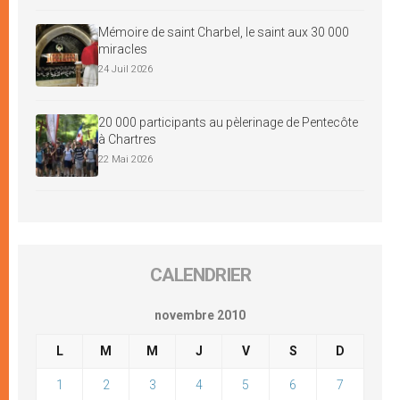
Mémoire de saint Charbel, le saint aux 30 000
miracles
24 Juil 2026
20 000 participants au pèlerinage de Pentecôte
à Chartres
22 Mai 2026
CALENDRIER
novembre 2010
L
M
M
J
V
S
D
1
2
3
4
5
6
7