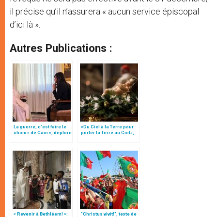
il précise qu’il n’assurera « aucun service épiscopal
d’ici là ».
Autres Publications :
La guerre, c’est faire le
«Du Ciel à la Terre pour
choix « de Caïn », déplore
porter la Terre au Ciel»,
le pape François
par Mgr Francesco Follo
« Revenir à Bethléem! »:
"Christus vivit!", texte de