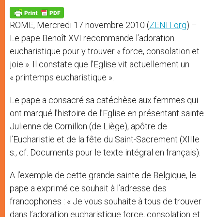
A
n
o
e
p
g
o
r
p
e
k
ROME, Mercredi 17 novembre 2010 (
ZENIT.org
) –
r
Le pape Benoît XVI recommande l’adoration
eucharistique pour y trouver « force, consolation et
joie ». Il constate que l’Eglise vit actuellement un
« printemps eucharistique ».
Le pape a consacré sa catéchèse aux femmes qui
ont marqué l’histoire de l’Eglise en présentant sainte
Julienne de Cornillon (de Liège), apôtre de
l’Eucharistie et de la fête du Saint-Sacrement (XIIIe
s., cf. Documents pour le texte intégral en français).
A l’exemple de cette grande sainte de Belgique, le
pape a exprimé ce souhait à l’adresse des
francophones : « Je vous souhaite à tous de trouver
dans l’adoration eucharistique force, consolation et