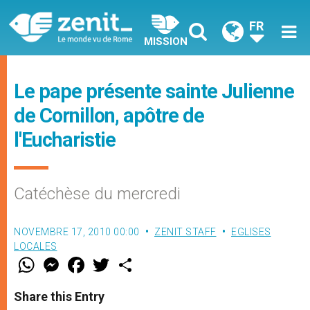
FR
MISSION
Le pape présente sainte Julienne
de Cornillon, apôtre de
l'Eucharistie
Catéchèse du mercredi
NOVEMBRE 17, 2010 00:00
ZENIT STAFF
EGLISES
LOCALES
W
M
F
T
S
h
e
a
w
h
a
s
c
i
a
t
s
e
t
r
Share this Entry
s
e
b
t
e