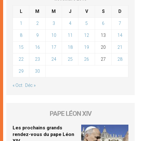
L
M
M
J
V
S
D
1
2
3
4
5
6
7
8
9
10
11
12
13
14
15
16
17
18
19
20
21
22
23
24
25
26
27
28
29
30
« Oct
Déc »
PAPE LÉON XIV
Les prochains grands
rendez-vous du pape Léon
XIV