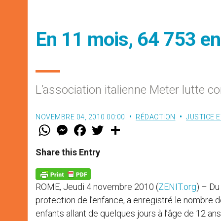
En 11 mois, 64 753 e
L’association italienne Meter lutte co
NOVEMBRE 04, 2010 00:00
RÉDACTION
JUSTICE E
W
M
F
T
S
h
e
a
w
h
a
s
c
i
a
t
s
e
t
r
Share this Entry
s
e
b
t
e
A
n
o
e
p
g
o
r
p
e
k
ROME, Jeudi 4 novembre 2010 (
ZENIT.org
) – Du
r
protection de l’enfance, a enregistré le nombre
enfants allant de quelques jours à l’âge de 12 ans