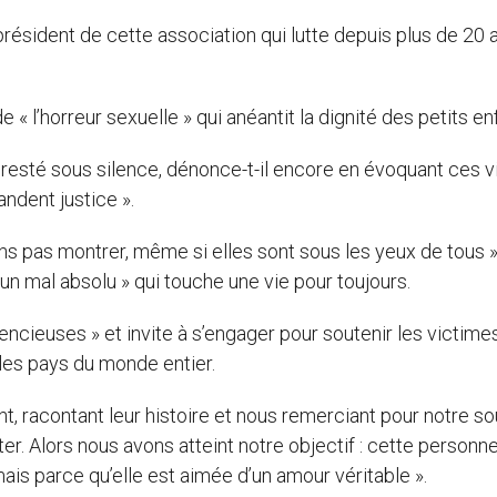
président de cette association qui lutte depuis plus de 20 
de « l’horreur sexuelle » qui anéantit la dignité des petits en
t resté sous silence, dénonce-t-il encore en évoquant ces 
andent justice ».
ns pas montrer, même si elles sont sous les yeux de tous »
’un mal absolu » qui touche une vie pour toujours.
ncieuses » et invite à s’engager pour soutenir les victime
s les pays du monde entier.
t, racontant leur histoire et nous remerciant pour notre sou
er. Alors nous avons atteint notre objectif : cette personn
mais parce qu’elle est aimée d’un amour véritable ».