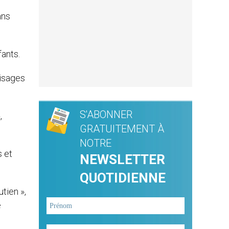
ans
fants.
visages
S'ABONNER
,
GRATUITEMENT À
NOTRE
s et
NEWSLETTER
QUOTIDIENNE
tien »,
e