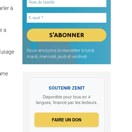
rler à
e a
Nous envoyons la newsletter le lundi,
l’usage
mardi, mercredi, jeudi et vendredi
rame
SOUTENIR ZENIT
Disponible pour tous en 4
langues, financé par les lecteurs.
FAIRE UN DON