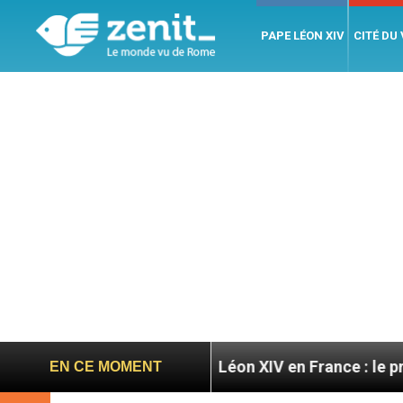
PAPE LÉON XIV
CITÉ DU
ratoires
Léon XIV en France : le programme déta
EN CE MOMENT