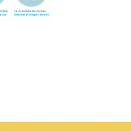
 prêtre
Le scandale du réseau
e sur
Internet d'images de très
jeunes enfants abusés