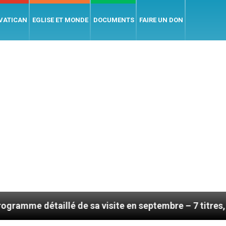
 VATICAN
EGLISE ET MONDE
DOCUMENTS
FAIRE UN DON
illé de sa visite en septembre – 7 titres, vendredi 7 a