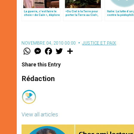
La guerre, c’est faire le
«Du Ciel à la Terre pour
Italie: La lutte d´un
choix « de Caïn », déplore
porter la Terre au Ciel»,
contre la pédophili
le pape François
par Mgr Francesco Follo
Internet
NOVEMBRE 04, 2010 00:00
JUSTICE ET PAIX
W
M
F
T
S
h
e
a
w
h
a
s
c
i
a
t
s
e
t
r
Share this Entry
s
e
b
t
e
A
n
o
e
p
g
o
r
Rédaction
p
e
k
r
View all articles