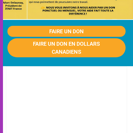
FAIRE UN DON
FAIRE UN DON EN DOLLARS
CANADIENS