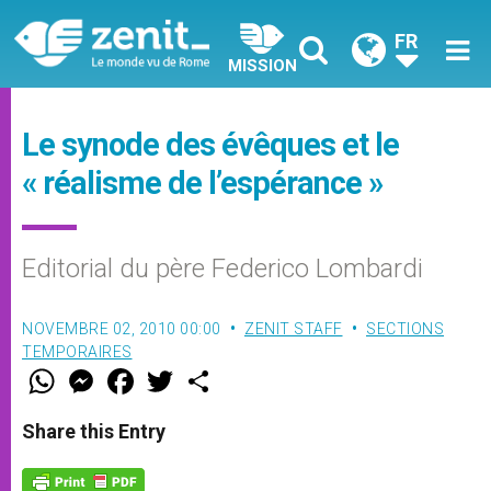
FR
MISSION
Le synode des évêques et le
« réalisme de l’espérance »
Editorial du père Federico Lombardi
NOVEMBRE 02, 2010 00:00
ZENIT STAFF
SECTIONS
TEMPORAIRES
W
M
F
T
S
h
e
a
w
h
a
s
c
i
a
t
s
e
t
r
Share this Entry
s
e
b
t
e
A
n
o
e
p
g
o
r