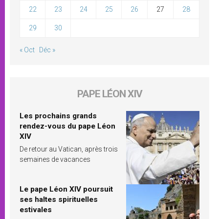
22
23
24
25
26
27
28
29
30
« Oct
Déc »
PAPE LÉON XIV
Les prochains grands
rendez-vous du pape Léon
XIV
De retour au Vatican, après trois
semaines de vacances
Le pape Léon XIV poursuit
ses haltes spirituelles
estivales