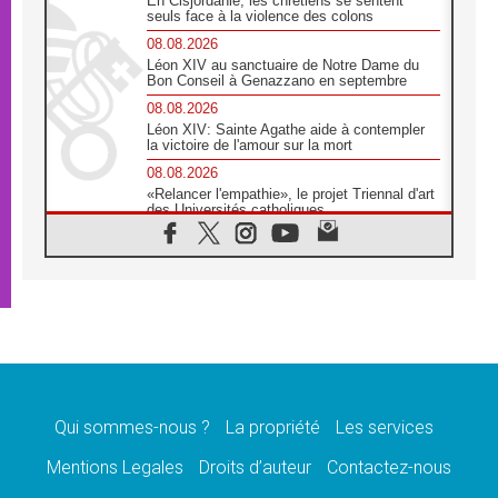
En Cisjordanie, les chrétiens se sentent
seuls face à la violence des colons
08.08.2026
Léon XIV au sanctuaire de Notre Dame du
Bon Conseil à Genazzano en septembre
08.08.2026
Léon XIV: Sainte Agathe aide à contempler
la victoire de l'amour sur la mort
08.08.2026
«Relancer l'empathie», le projet Triennal d'art
des Universités catholiques
08.08.2026
Signis 2026, donner la parole aux religieuses
catholiques
08.08.2026
Au Bangladesh, l'Église accompagne les
Dalits sur le chemin de la dignité
07.08.2026
Philippines: le vicariat apostolique de
Calapan devient un diocèse
Qui sommes-nous ?
La propriété
Les services
07.08.2026
Congo-Brazzaville: le 15 août, entre solennité
Mentions Legales
Droits d’auteur
Contactez-nous
de l'Assomption et mémoire nationale
07.08.2026