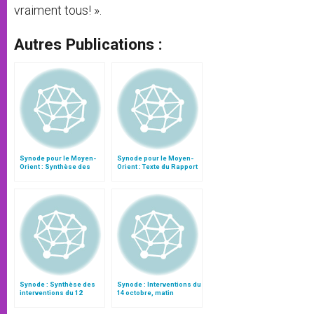
vraiment tous! ».
Autres Publications :
Synode pour le Moyen-
Synode pour le Moyen-
Orient : Synthèse des
Orient : Texte du Rapport
interventions du 11
après le débat général
octobre
Synode : Synthèse des
Synode : Interventions du
interventions du 12
14 octobre, matin
octobre (matin)