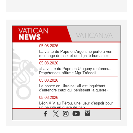
05.08.2026
La visite du Pape en Argentine portera «un
message de paix et de dignité humaine»
05.08.2026
«La visite du Pape en Uruguay renforcera
l'espérance» affirme Mgr Tróccoli
05.08.2026
Le nonce en Ukraine: «Il est inquiétant
d'entendre ceux qui bénissent la guerre»
05.08.2026
Léon XIV au Pérou, une lueur d'espoir pour
un peuple en quête de paix
05.08.2026
SCEAM: L'Église en Afrique vers
l'Assemblée ecclésiale de 2028 depuis
Addis-Abeba