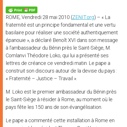
A
n
o
e
p
g
o
r
p
e
k
ROME, Vendredi 28 mai 2010 (
ZENIT.org
) – « La
r
fraternité est un principe fondamental et une vertu
basilaire pour réaliser une société authentiquement
épanouie », a déclaré Benoît XVI dans son message
à l’ambassadeur du Bénin près le Saint-Siège, M.
Comlanvi Théodore Loko, qui lui a présenté ses
lettres de créance ce vendredi matin. Le pape a
construit son discours autour de la devise du pays :
« Fraternité – Justice – Travail ».
M. Loko est le premier ambassadeur du Bénin près
le Saint-Siège à résider à Rome, au moment où le
pays fête les 150 ans de son évangélisation.
Le pape a commenté cette installation à Rome en