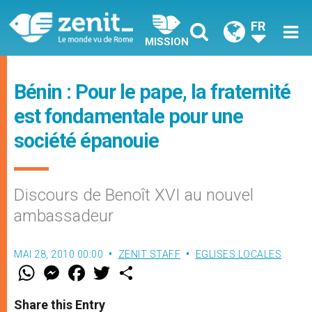
FR
MISSION
Bénin : Pour le pape, la fraternité
est fondamentale pour une
société épanouie
Discours de Benoît XVI au nouvel
ambassadeur
MAI 28, 2010 00:00
ZENIT STAFF
EGLISES LOCALES
W
M
F
T
S
h
e
a
w
h
a
s
c
i
a
t
s
e
t
r
Share this Entry
s
e
b
t
e