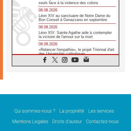
seuls face à la violence des colons
08.08.2026
Léon XIV au sanctuaire de Notre Dame du
Bon Conseil à Genazzano en septembre
08.08.2026
Léon XIV: Sainte Agathe aide à contempler
la victoire de l'amour sur la mort
08.08.2026
«Relancer l'empathie», le projet Triennal d'art
des Universités catholiques
08.08.2026
Signis 2026, donner la parole aux religieuses
catholiques
08.08.2026
Au Bangladesh, l'Église accompagne les
Dalits sur le chemin de la dignité
07.08.2026
Philippines: le vicariat apostolique de
Calapan devient un diocèse
Qui sommes-nous ?
La propriété
Les services
07.08.2026
Congo-Brazzaville: le 15 août, entre solennité
Mentions Legales
Droits d’auteur
Contactez-nous
de l'Assomption et mémoire nationale
07.08.2026