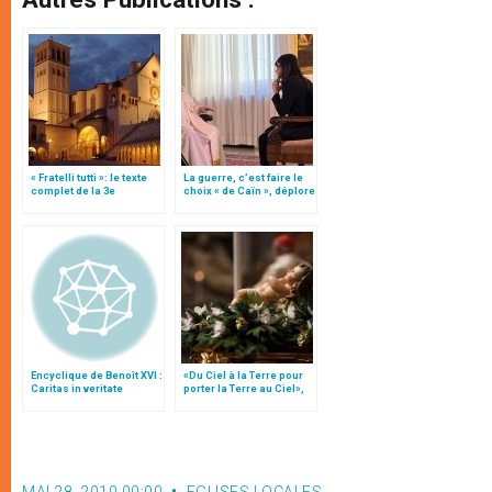
« Fratelli tutti »: le texte
La guerre, c’est faire le
complet de la 3e
choix « de Caïn », déplore
encyclique du pape
le pape François
François
Encyclique de Benoît XVI :
«Du Ciel à la Terre pour
Caritas in veritate
porter la Terre au Ciel»,
par Mgr Francesco Follo