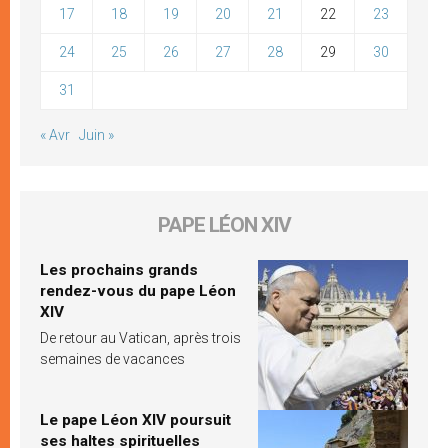
17
18
19
20
21
22
23
24
25
26
27
28
29
30
31
« Avr
Juin »
PAPE LÉON XIV
Les prochains grands
rendez-vous du pape Léon
XIV
De retour au Vatican, après trois
semaines de vacances
Le pape Léon XIV poursuit
ses haltes spirituelles