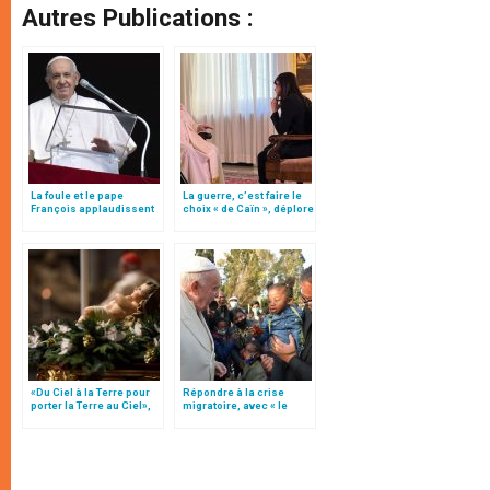
Autres Publications :
La foule et le pape
La guerre, c’est faire le
François applaudissent
choix « de Caïn », déplore
16 nouveaux bienheureux
le pape François
espagnols
«Du Ciel à la Terre pour
Répondre à la crise
porter la Terre au Ciel»,
migratoire, avec « le
par Mgr Francesco Follo
style de l’humanité »!
(texte complet)