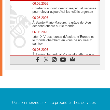
06.08.2026
Chrétiens et confucéens: respect et sagesse
pour relever aujourd'hui les «défis urgents»
06.08.2026
À Sainte-Marie-Majeure, la grâce de Dieu
descend encore sur le monde
06.08.2026
Léon XIV aux jeunes d'Assise: «l'Europe et
le monde cherchent en vous de nouveaux
saints»
06.08.2026
À Assise, le cardinal Pizzaballa affirme que
«les chrétiens veulent la paix»
06.08.2026
Au Mexique, le cardinal Parolin invite à être
aux côtés des marginalisées
06.08.2026
À Assise, le Pape invite les jeunes à
«construire la civilisation de l'amour»
05.08.2026
La visite du Pape en Argentine portera «un
message de paix et de dignité humaine»
Qui sommes-nous ?
La propriété
Les services
05.08.2026