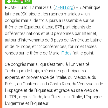
p
g
o
r
p
e
k
ROME, Lundi 17 mai 2010 (
ZENIT.org
) – « Amérique
r
latine au XXI siècle : les racines mariales » : un
congrès marial de trois jours a rassemblé sur ce
thème, en Equateur, à Loja, 875 participants de
différentes nations et 300 personnes par Internet,
autour d’intervenants de 8 pays de l’Amérique Latine
et de l’Europe, et 12 conférences, forum et tables
rondes sur le thème de Marie.
Fides
fait le point.
Ce congrès marial, qui s’est tenu à l’Université
Technique de Loja, a réuni des participants et
experts, en provenance de l’Italie, du Mexique, du
Brésil, du Guatemala, du Costa Rica, du Venezuela, de
l’Espagne et de l’Équateur, et grâce au site web de
l’UTPL, depuis l’Inde, les États-Unis, l’Italie, l’Espagne,
l’Argentine et l’Équateur.