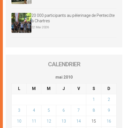
20 000 participants au pèlerinage de Pentecôte
à Chartres
22 Mai 2026
CALENDRIER
mai 2010
L
M
M
J
V
S
D
1
2
3
4
5
6
7
8
9
10
11
12
13
14
15
16