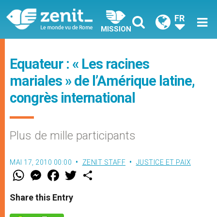
FR
MISSION
Equateur : « Les racines
mariales » de l’Amérique latine,
congrès international
Plus de mille participants
MAI 17, 2010 00:00
ZENIT STAFF
JUSTICE ET PAIX
W
M
F
T
S
h
e
a
w
h
a
s
c
i
a
t
s
e
t
r
Share this Entry
s
e
b
t
e
A
n
o
e