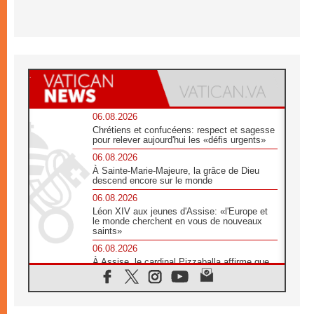
06.08.2026
Chrétiens et confucéens: respect et sagesse
pour relever aujourd'hui les «défis urgents»
06.08.2026
À Sainte-Marie-Majeure, la grâce de Dieu
descend encore sur le monde
06.08.2026
Léon XIV aux jeunes d'Assise: «l'Europe et
le monde cherchent en vous de nouveaux
saints»
06.08.2026
À Assise, le cardinal Pizzaballa affirme que
«les chrétiens veulent la paix»
06.08.2026
Au Mexique, le cardinal Parolin invite à être
aux côtés des marginalisées