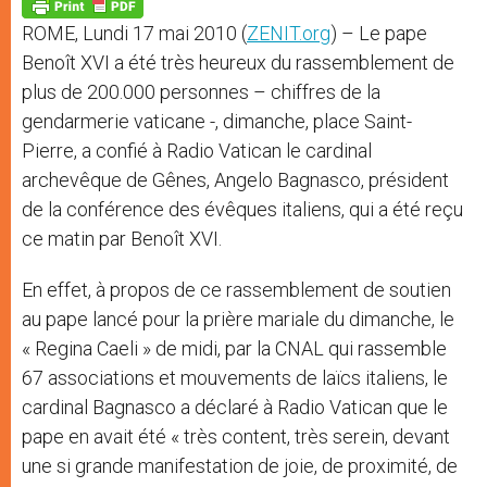
p
g
o
r
p
e
k
ROME, Lundi 17 mai 2010 (
ZENIT.org
) – Le pape
r
Benoît XVI a été très heureux du rassemblement de
plus de 200.000 personnes – chiffres de la
gendarmerie vaticane -, dimanche, place Saint-
Pierre, a confié à Radio Vatican le cardinal
archevêque de Gênes, Angelo Bagnasco, président
de la conférence des évêques italiens, qui a été reçu
ce matin par Benoît XVI.
En effet, à propos de ce rassemblement de soutien
au pape lancé pour la prière mariale du dimanche, le
« Regina Caeli » de midi, par la CNAL qui rassemble
67 associations et mouvements de laïcs italiens, le
cardinal Bagnasco a déclaré à Radio Vatican que le
pape en avait été « très content, très serein, devant
une si grande manifestation de joie, de proximité, de