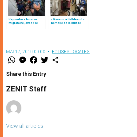
Répondre à la crise
« Revenir à Bethléem! »:
migratoire, avec « le
homélie de la nuit de
style de l’humanité »!
Noël (texte complet)
(texte complet)
MAI 17, 2010 00:00
EGLISES LOCALES
W
M
F
T
S
h
e
a
w
h
a
s
c
i
a
t
s
e
t
r
Share this Entry
s
e
b
t
e
A
n
o
e
p
g
o
r
ZENIT Staff
p
e
k
r
View all articles