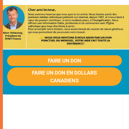
FAIRE UN DON
FAIRE UN DON EN DOLLARS
CANADIENS