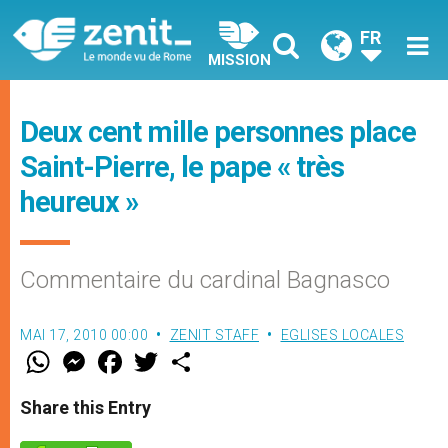
FR
MISSION
Deux cent mille personnes place
Saint-Pierre, le pape « très
heureux »
Commentaire du cardinal Bagnasco
MAI 17, 2010 00:00
ZENIT STAFF
EGLISES LOCALES
W
M
F
T
S
h
e
a
w
h
a
s
c
i
a
t
s
e
t
r
Share this Entry
s
e
b
t
e
A
n
o
e