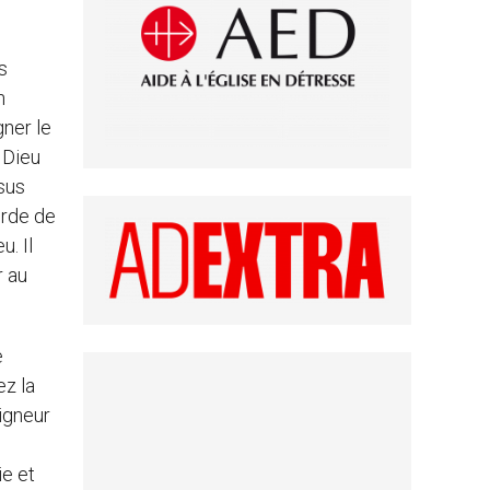
s
n
gner le
e Dieu
sus
orde de
. Il
r au
e
ez la
igneur
ie et