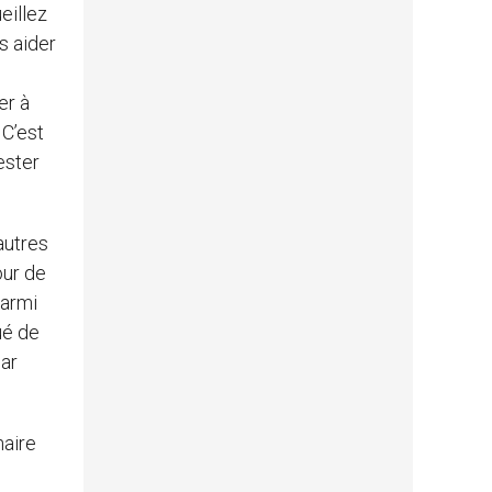
eillez
s aider
er à
 C’est
ester
’autres
our de
parmi
ué de
par
naire