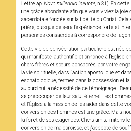
Lettre ap.
Novo millennio ineunte
, n.31). En cet
une grâce abondante afin que vous viviez la joie 
sacerdotale fondée sur la fidélité du Christ. Cel
prière, puisque ce sera l’expérience forte et int
personnes consacrées à correspondre de façon e
Cette vie de consécration particulière est née
qui manifeste, authentifie et annonce à l’Église e
chers frères et sœurs consacrés, par votre enga
la vie spirituelle, dans l’action apostolique et da
eschatologique, fermes dans la possession et l
aujourd’hui la nécessité de ce témoignage ! Beau
se préoccuper de leur salut éternel. Les hommes 
et l’Église a la mission de les aider dans cette v
conversion des hommes est une grâce. Mais nous 
la foi et de ses exigences. Chers amis, imitons le 
conversion de ma paroisse, et j’accepte de souffrir