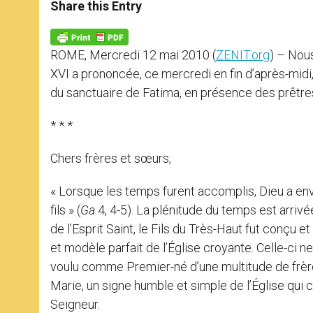
t
s
e
t
r
Share this Entry
s
e
b
t
e
A
n
o
e
p
g
o
r
p
e
k
ROME, Mercredi 12 mai 2010 (
ZENIT.org
) – Nous
r
XVI a prononcée, ce mercredi en fin d’après-midi, 
du sanctuaire de Fatima, en présence des prêtr
* * *
Chers frères et sœurs,
« Lorsque les temps furent accomplis, Dieu a envo
fils » (
Ga
4, 4-5). La plénitude du temps est arrivée
de l’Esprit Saint, le Fils du Très-Haut fut conçu 
et modèle parfait de l’Église croyante. Celle-ci n
voulu comme Premier-né d’une multitude de frèr
Marie, un signe humble et simple de l’Église qu
Seigneur.