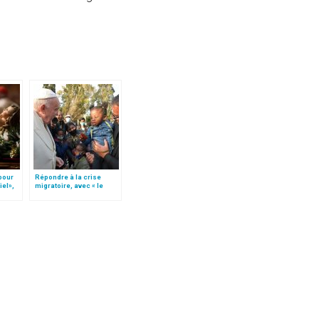
 pour
Répondre à la crise
iel»,
migratoire, avec « le
Follo
style de l’humanité »!
(texte complet)