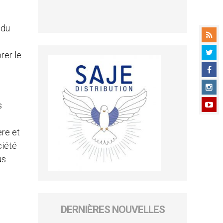
 du
rer le
s
e
ère et
ciété
us
DERNIÈRES NOUVELLES