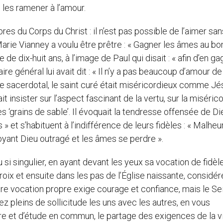
 les ramener à l’amour.
res du Corps du Christ : il n’est pas possible de l’aimer san
Marie Vianney a voulu être prêtre : « Gagner les âmes au bo
 de dix-huit ans, à l’image de Paul qui disait : « afin d’en ga
aire général lui avait dit : « Il n’y a pas beaucoup d’amour d
le sacerdotal, le saint curé était miséricordieux comme Jé
t insister sur l’aspect fascinant de la vertu, sur la miséric
‘grains de sable’. Il évoquait la tendresse offensée de Dieu
» et s’habituent à l’indifférence de leurs fidèles : « Malheu
oyant Dieu outragé et les âmes se perdre ».
 si singulier, en ayant devant les yeux sa vocation de fidèl
Croix et ensuite dans les pas de l’Église naissante, considér
otre vocation propre exige courage et confiance, mais le Se
ez pleins de sollicitude les uns avec les autres, en vous
e et d’étude en commun, le partage des exigences de la v