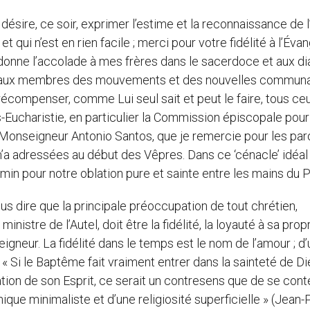
désire, ce soir, exprimer l’estime et la reconnaissance de l
qui n’est en rien facile ; merci pour votre fidélité à l’Évan
je donne l’accolade à mes frères dans le sacerdoce et aux di
t aux membres des mouvements et des nouvelles commun
 récompenser, comme Lui seul sait et peut le faire, tous ce
-Eucharistie, en particulier la Commission épiscopale pour
 Monseigneur Antonio Santos, que je remercie pour les par
l m’a adressées au début des Vêpres. Dans ce ‘cénacle’ idéal
min pour notre oblation pure et sainte entre les mains du P
 dire que la principale préoccupation de tout chrétien,
istre de l’Autel, doit être la fidélité, la loyauté à sa prop
eigneur. La fidélité dans le temps est le nom de l’amour ; d’
 « Si le Baptême fait vraiment entrer dans la sainteté de Di
tation de son Esprit, ce serait un contresens que de se cont
que minimaliste et d’une religiosité superficielle » (Jean-Pa