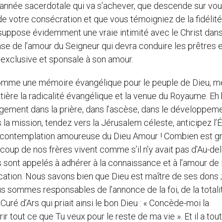
te année sacerdotale qui va s’achever, que descende sur vo
de votre consécration et que vous témoigniez de la fidélité
a suppose évidemment une vraie intimité avec le Christ dans
ense de l’amour du Seigneur qui devra conduire les prêtres e
xclusive et sponsale à son amour.
 comme une mémoire évangélique pour le peuple de Dieu, 
ntière la radicalité évangélique et la venue du Royaume. Eh 
gement dans la prière, dans l’ascèse, dans le développem
ns la mission, tendez vers la Jérusalem céleste, anticipez l’
a contemplation amoureuse du Dieu Amour ! Combien est g
coup de nos frères vivent comme s’il n’y avait pas d’Au-del
sont appelés à adhérer à la connaissance et à l’amour de 
ocation. Nous savons bien que Dieu est maître de ses dons ; 
sommes responsables de l’annonce de la foi, de la totali
Curé d’Ars qui priait ainsi le bon Dieu : « Concède-moi la
 tout ce que Tu veux pour le reste de ma vie ». Et il a tout 