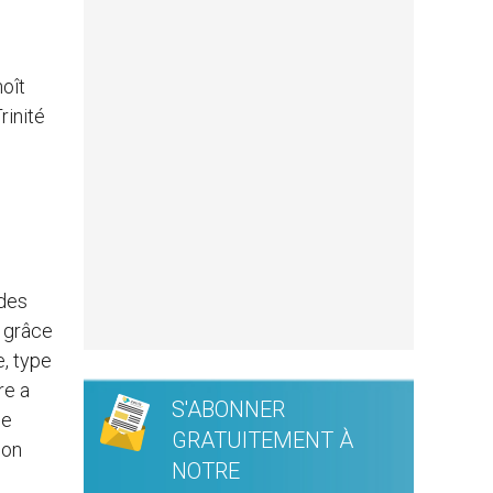
oît
rinité
 des
a grâce
e, type
re a
S'ABONNER
me
GRATUITEMENT À
son
NOTRE