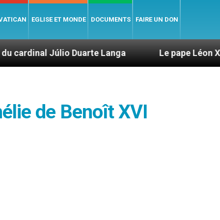
 VATICAN
EGLISE ET MONDE
DOCUMENTS
FAIRE UN DON
o Duarte Langa
Le pape Léon XIV évoque un vo
élie de Benoît XVI