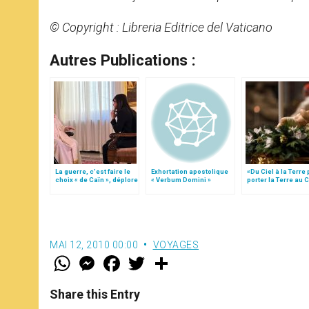
© Copyright : Libreria Editrice del Vaticano
Autres Publications :
La guerre, c’est faire le
Exhortation apostolique
«Du Ciel à la Terre
choix « de Caïn », déplore
« Verbum Domini »
porter la Terre au C
le pape François
par Mgr Francesco 
MAI 12, 2010 00:00
VOYAGES
W
M
F
T
S
h
e
a
w
h
a
s
c
i
a
t
s
e
t
r
Share this Entry
s
e
b
t
e