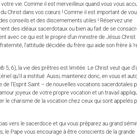
e votre vie. Comme il est merveilleux quand vous vous accu
x du Christ dans vos cœurs ! Comme il est important de vou
 des conseils et des discernements utiles ! Réservez une
sement des idéaux sacerdotaux ou bien au fait de se consacr
t avec ce qui est le propre d’un ministre de Jésus Christ.
aternité, l’attitude décidée du frère qui aide son frère à ‘r
Hb
5, 6), la vie des prêtres est limitée. Le Christ veut que d
iel qu’Il a institué. Aussi, maintenez donc, en vous et aut
e de l’Esprit Saint – de nouvelles vocations sacerdotales 
l’amour joyeux de votre propre vocation et un travail appliq
ner le charisme de la vocation chez ceux qui sont appelés 
r pas vers le sacerdoce et qui vous préparez au grand sémi
es, le Pape vous encourage à être conscients de la grande