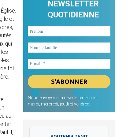
NEWSLETTER
’Église.
QUOTIDIENNE
gile et
acres,
autés
ux qui
 les
oles
 de foi
ère.
Nous envoyons la newsletter le lundi,
re
mardi, mercredi, jeudi et vendredi
un
eu au
enter
ul II,
SOUTENIR ZENIT