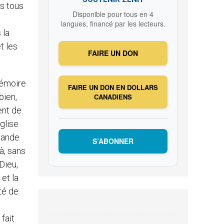
us tous
Disponible pour tous en 4
langues, financé par les lecteurs.
 la
t les
FAIRE UN DON
mémoire
FAIRE UN DON EN DOLLARS
bien,
CANADIENS
ent de
Église
rande
S’ABONNER
à, sans
Dieu,
et la
té de
fait