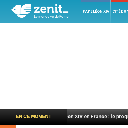
PAPE LÉON XIV
CITÉ DU
atoires
Léon XIV en France : le programme détai
EN CE MOMENT