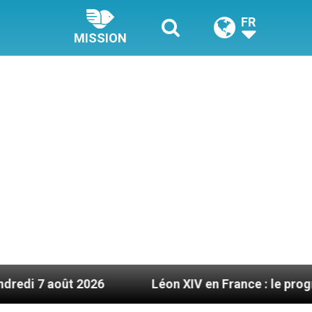
FR
MISSION
ût 2026
Léon XIV en France : le programme déta