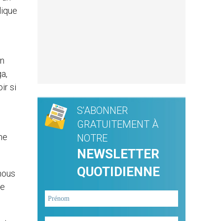
lique
un
a,
ir si
S'ABONNER
GRATUITEMENT À
ne
NOTRE
NEWSLETTER
QUOTIDIENNE
nous
se