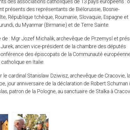
ts des associations catholiques de 13 pays européens : o
nt présents des représentants de Biélorussie, Bosnie-
Malte, République tchèque, Roumanie, Slovaquie, Espagne et
Burundi, du Myanmar (Birmanie) et de Terre Sainte.
nce de : Mgr Jozef Michalik, archevêque de Przemysl et prés
 Jurek, ancien vice-président de la chambre des députés
la conférence des épiscopats de la Communauté européenn
catholique en Italie.
r le cardinal Stanislaw Dziwisz, archevêque de Cracovie, l
e, jour anniversaire de la déclaration de Robert Schuman i
slas, patron de la Pologne, au sanctuaire de Stalka à Cracov