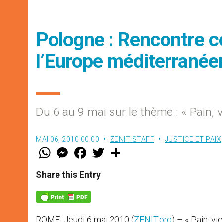
Pologne : Rencontre c
l’Europe méditerrané
Du 6 au 9 mai sur le thème : « Pain, vi
MAI 06, 2010 00:00
ZENIT STAFF
JUSTICE ET PAIX
W
M
F
T
S
h
e
a
w
h
a
s
c
i
a
t
s
e
t
r
Share this Entry
s
e
b
t
e
A
n
o
e
p
g
o
r
p
e
k
r
ROME, Jeudi 6 mai 2010 (
ZENIT.org
) – « Pain, vi