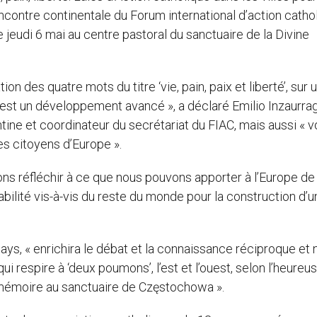
contre continentale du Forum international d’action catho
jeudi 6 mai au centre pastoral du sanctuaire de la Divine
e.
n des quatre mots du titre ‘vie, pain, paix et liberté’, sur 
st un développement avancé », a déclaré Emilio Inzaurrag
tine et coordinateur du secrétariat du FIAC, mais aussi « vo
les citoyens d’Europe ».
tons réfléchir à ce que nous pouvons apporter à l’Europe de
bilité vis-à-vis du reste du monde pour la construction d’u
ys, « enrichira le débat et la connaissance réciproque et 
i respire à ‘deux poumons’, l’est et l’ouest, selon l’heureu
 mémoire au sanctuaire de Częstochowa ».