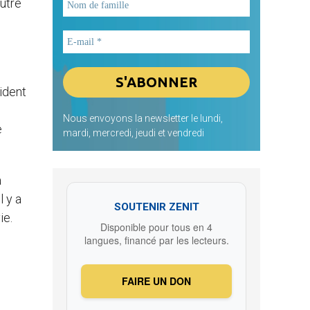
utre
ident
Nous envoyons la newsletter le lundi,
e
mardi, mercredi, jeudi et vendredi
a
l y a
SOUTENIR ZENIT
ie.
Disponible pour tous en 4
langues, financé par les lecteurs.
FAIRE UN DON