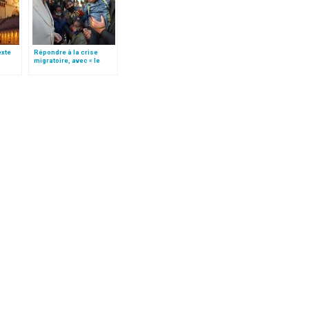
texte
Répondre à la crise
migratoire, avec « le
e
style de l’humanité »!
(texte complet)