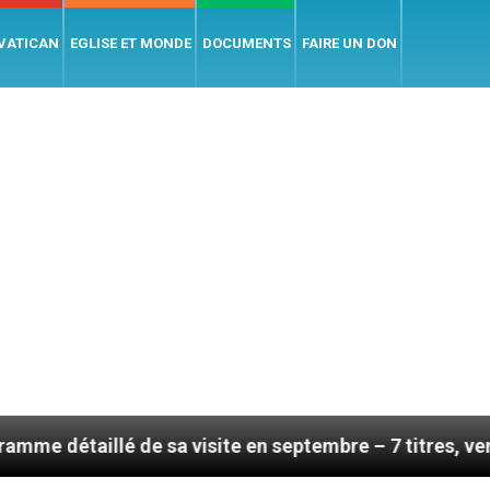
 VATICAN
EGLISE ET MONDE
DOCUMENTS
FAIRE UN DON
llé de sa visite en septembre – 7 titres, vendredi 7 ao