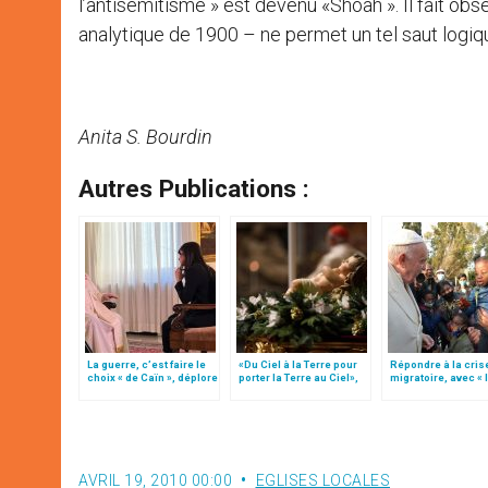
l’antisémitisme » est devenu «Shoah ». Il fait obs
analytique de 1900 – ne permet un tel saut logiq
Anita S. Bourdin
Autres Publications :
La guerre, c’est faire le
«Du Ciel à la Terre pour
Répondre à la cris
choix « de Caïn », déplore
porter la Terre au Ciel»,
migratoire, avec « 
le pape François
par Mgr Francesco Follo
style de l’humanité
(texte complet)
AVRIL 19, 2010 00:00
EGLISES LOCALES