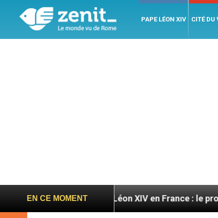
PAPE LÉON XIV
CITÉ DU
toires
Léon XIV en France : le programme détail
EN CE MOMENT