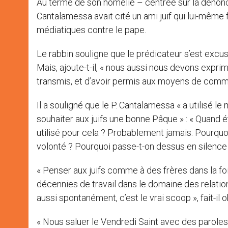
Au terme de son homélie – centrée sur la dénonci
Cantalamessa avait cité un ami juif qui lui-même f
médiatiques contre le pape.
Le rabbin souligne que le prédicateur s’est excusé
Mais, ajoute-t-il, « nous aussi nous devons expri
transmis, et d’avoir permis aux moyens de commun
Il a souligné que le P. Cantalamessa « a utilisé l
souhaiter aux juifs une bonne Pâque » : « Quand ét
utilisé pour cela ? Probablement jamais. Pourq
volonté ? Pourquoi passe-t-on dessus en silence 
« Penser aux juifs comme à des frères dans la foi, 
décennies de travail dans le domaine des relation
aussi spontanément, c’est le vrai scoop », fait-il 
« Nous saluer le Vendredi Saint avec des parole