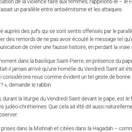
ation de la violence faire aux femmes, rappelons-le – le P
aisait un parallèle entre antisémitisme et les attaques
 auprès des juifs qui se sont sentis offensés par le parallè
mer des remords de ne pas avoir écouté le message tel qu’il
ication de créer une fausse histoire, en perdant la vraie
e moment dans la basilique Saint-Pierre, en présence du pap
ait-il jamais arrivé qu’une homélie du Vendredi Saint ait ét
uoi considérons nous comme évident un tel geste de bonne
? », demande le rabbin.
durant la liturgie du Vendredi Saint devant le pape, est le f
s judéo-chrétiennes. Que cela ait été dit aussi naturelleme
observer.
s prises dans la Mishnah et citées dans la Hagadah – comm