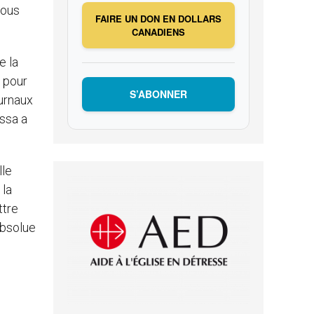
nous
FAIRE UN DON EN DOLLARS
CANADIENS
e la
« pour
S’ABONNER
urnaux
essa a
lle
 la
ttre
absolue