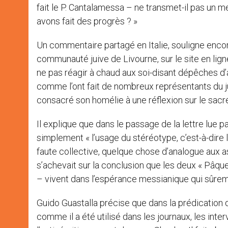
fait le P. Cantalamessa – ne transmet-il pas un m
avons fait des progrès ? »
Un commentaire partagé en Italie, souligne encor
communauté juive de Livourne, sur le site en lig
ne pas réagir à chaud aux soi-disant dépêches d
comme l’ont fait de nombreux représentants du jud
consacré son homélie à une réflexion sur le sacr
Il explique que dans le passage de la lettre lue pa
simplement « l’usage du stéréotype, c’est-à-dire l
faute collective, quelque chose d’analogue aux as
s’achevait sur la conclusion que les deux « Pâque
– vivent dans l’espérance messianique qui sûre
Guido Guastalla précise que dans la prédication d
comme il a été utilisé dans les journaux, les inte