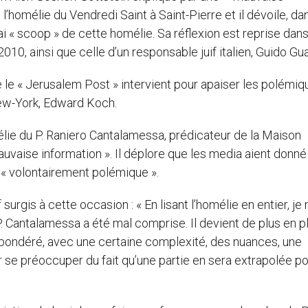
’homélie du Vendredi Saint à Saint-Pierre et il dévoile, da
ai « scoop » de cette homélie. Sa réflexion est reprise dan
10, ainsi que celle d’un responsable juif italien, Guido Gua
le « Jerusalem Post » intervient pour apaiser les polémiq
 New-York, Edward Koch.
mélie du P. Raniero Cantalamessa, prédicateur de la Maison
auvaise information ». Il déplore que les media aient donné
t « volontairement polémique ».
 surgis à cette occasion : « En lisant l’homélie en entier, je
u P. Cantalamessa a été mal comprise. Il devient de plus en p
e pondéré, avec une certaine complexité, des nuances, une
r se préoccuper du fait qu’une partie en sera extrapolée p