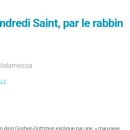
dredi Saint, par le rabbin
antalamessa
LES
in Alon Goshen-Gottstein explique par une « mauvaise