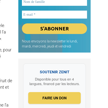
.
le.
 l’a
 ».
Nous envoyons la newsletter le lundi,
mardi, mercredi, jeudi et vendredi
e, pour
é
SOUTENIR ZENIT
Disponible pour tous en 4
ruit de
langues, financé par les lecteurs.
nt et
FAIRE UN DON
e l’a