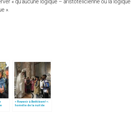
erver « qu’aucune logique – aristotélicienne ou la logique
ue ».
e
« Revenir à Bethléem! »:
le
homélie de la nuit de
 »!
Noël (texte complet)