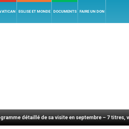
 VATICAN
EGLISE ET MONDE
DOCUMENTS
FAIRE UN DON
lé de sa visite en septembre – 7 titres, vendredi 7 aoû