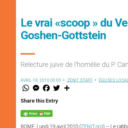
Le vrai «scoop » du Ven
Goshen-Gottstein
Relecture juive de l’homélie du P. C
AVRIL 19, 2010 00:00
ZENIT STAFF
EGLISES LOCA
W
M
F
T
S
h
e
a
w
h
a
s
c
i
a
t
s
e
t
r
Share this Entry
s
e
b
t
e
A
n
o
e
p
g
o
r
p
e
k
r
ROME, Lundi 19 avril 2010 (
ZENIT.org
) – Le rabb