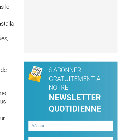
ns le
s
stalla.
ues,
S'ABONNER
 de
GRATUITEMENT À
NOTRE
 me
NEWSLETTER
lus
QUOTIDIENNE
our