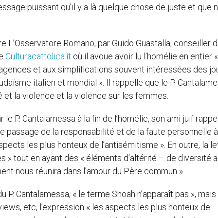
essage puissant qu’il y a là quelque chose de juste et que 
e L’Osservatore Romano, par Guido Guastalla, conseiller d
ne
Culturacattolica.it
où il avoue avoir lu l’homélie en entier 
’agences et aux simplifications souvent intéressées des jo
aïsme italien et mondial ». Il rappelle que le P. Cantalam
é et la violence et la violence sur les femmes.
r le P. Cantalamessa à la fin de l’homélie, son ami juif rappe
e passage de la responsabilité et de la faute personnelle à
pects les plus honteux de l’antisémitisme ». En outre, la le
s » tout en ayant des « éléments d’altérité – de diversité 
ment nous réunira dans l’amour du Père commun ».
u P. Cantalamessa, « le terme Shoah n’apparaît pas », mais
rviews, etc, l’expression « les aspects les plus honteux de