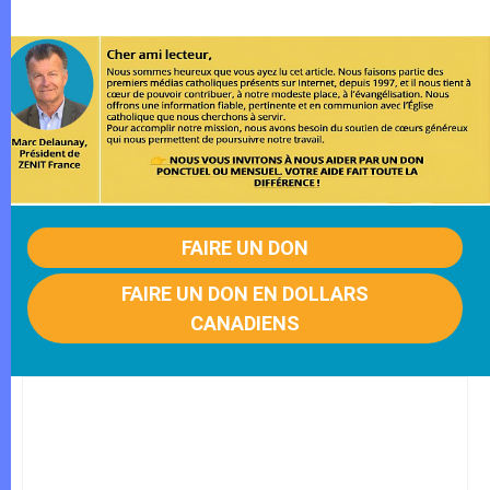
FAIRE UN DON
FAIRE UN DON EN DOLLARS
CANADIENS