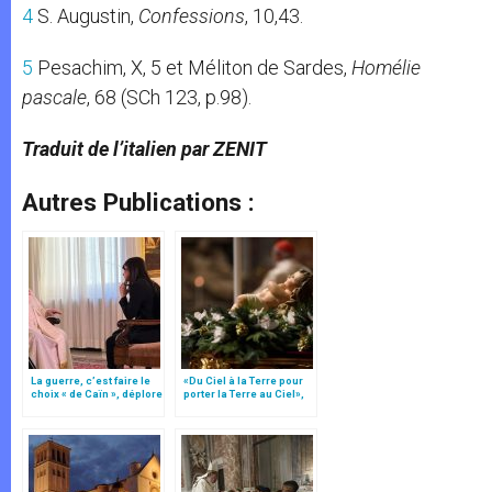
4
S. Augustin,
Confessions
, 10,43.
5
Pesachim, X, 5 et Méliton de Sardes,
Homélie
pascale
, 68 (SCh 123, p.98).
Traduit de l’italien par ZENIT
Autres Publications :
La guerre, c’est faire le
«Du Ciel à la Terre pour
choix « de Caïn », déplore
porter la Terre au Ciel»,
le pape François
par Mgr Francesco Follo