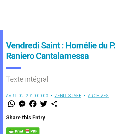
Vendredi Saint : Homélie du P.
Raniero Cantalamessa
Texte intégral
AVRIL 02, 2010 00:00
ZENIT STAFF
ARCHIVES
W
M
F
T
S
h
e
a
w
h
a
s
c
i
a
t
s
e
t
r
Share this Entry
s
e
b
t
e
A
n
o
e
p
g
o
r