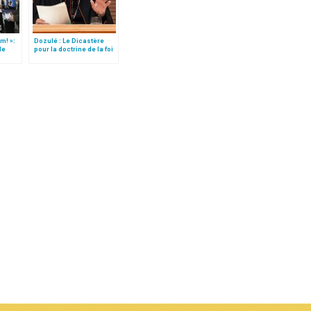
m! »:
Dozulé : Le Dicastère
de
pour la doctrine de la foi
t)
se prononce