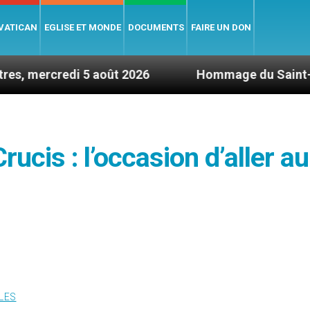
 VATICAN
EGLISE ET MONDE
DOCUMENTS
FAIRE UN DON
5 août 2026
Hommage du Saint-Père suite au dé
rucis : l’occasion d’aller au
LES