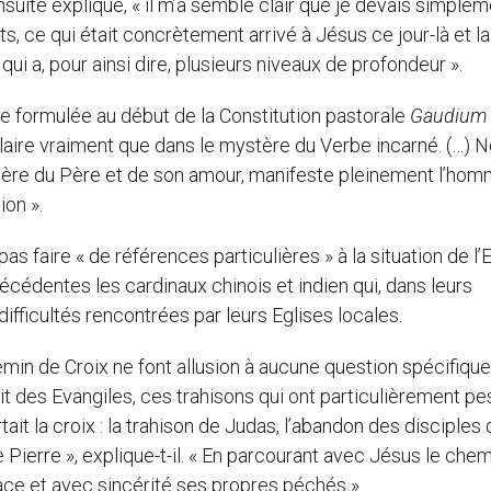
nsuite expliqué, « il m’a semblé clair que je devais simple
s, ce qui était concrètement arrivé à Jésus ce jour-là et la
qui a, pour ainsi dire, plusieurs niveaux de profondeur ».
idée formulée au début de la Constitution pastorale
Gaudium 
claire vraiment que dans le mystère du Verbe incarné. (…) 
tère du Père et de son amour, manifeste pleinement l’hom
ion ».
as faire « de références particulières » à la situation de l’
récédentes les cardinaux chinois et indien qui, dans leurs
ifficultés rencontrées par leurs Eglises locales.
min de Croix ne font allusion à aucune question spécifique
t des Evangiles, ces trahisons qui ont particulièrement pe
tait la croix : la trahison de Judas, l’abandon des disciples 
 Pierre », explique-t-il. « En parcourant avec Jésus le che
ace et avec sincérité ses propres péchés ».