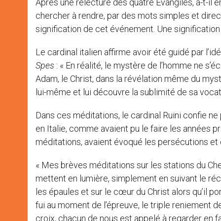
Après une relecture des quatre Evangiles, a-t-il e
chercher à rendre, par des mots simples et direct
signification de cet événement. Une signification 
Le cardinal italien affirme avoir été guidé par l’
Spes
: « En réalité, le mystère de l’homme ne s’é
Adam, le Christ, dans la révélation même du mys
lui-même et lui découvre la sublimité de sa vocat
Dans ces méditations, le cardinal Ruini confie ne p
en Italie, comme avaient pu le faire les années p
méditations, avaient évoqué les persécutions et d
« Mes brèves méditations sur les stations du Che
mettent en lumière, simplement en suivant le réci
les épaules et sur le cœur du Christ alors qu’il por
fui au moment de l’épreuve, le triple reniement de
croix, chacun de nous est appelé à regarder en f