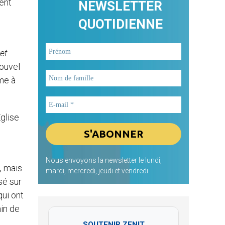
ment
NEWSLETTER
QUOTIDIENNE
et
Nouvel
me à
Eglise
Nous envoyons la newsletter le lundi,
, mais
mardi, mercredi, jeudi et vendredi
sé sur
qui ont
min de
SOUTENIR ZENIT