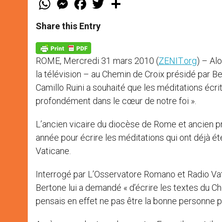
h
e
a
w
h
a
s
c
i
a
t
s
e
t
r
Share this Entry
s
e
b
t
e
A
n
o
e
p
g
o
r
p
e
k
ROME, Mercredi 31 mars 2010 (
ZENIT.org
) – Al
r
la télévision – au Chemin de Croix présidé par Ben
Camillo Ruini a souhaité que les méditations écri
profondément dans le cœur de notre foi ».
L’ancien vicaire du diocèse de Rome et ancien pr
année pour écrire les méditations qui ont déjà ét
Vaticane.
Interrogé par L’Osservatore Romano et Radio Vatic
Bertone lui a demandé « d’écrire les textes du Ch
pensais en effet ne pas être la bonne personne po