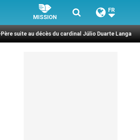
FR
MISSION
cès du cardinal Júlio Duarte Langa
Le pape L