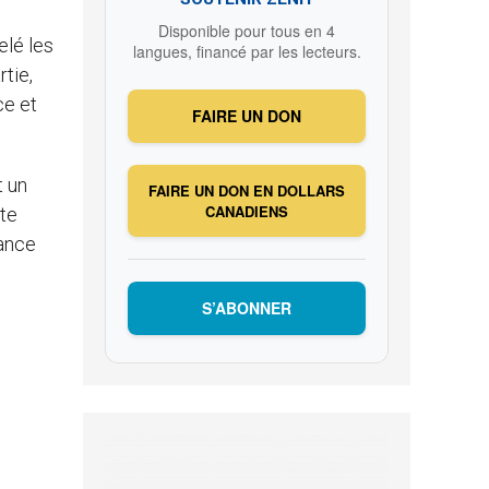
Disponible pour tous en 4
elé les
langues, financé par les lecteurs.
rtie,
ce et
FAIRE UN DON
t un
FAIRE UN DON EN DOLLARS
CANADIENS
tte
rance
S’ABONNER