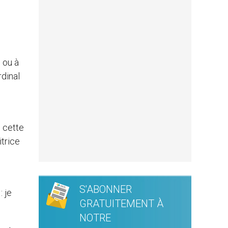
 ou à
rdinal
i cette
itrice
S'ABONNER
: je
GRATUITEMENT À
NOTRE