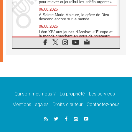
pour relever aujourd'hui les «défis urgents»
06.08.2026
À Sainte-Marie-Majeure, la grâce de Dieu
descend encore sur le monde
06.08.2026
Léon XIV aux jeunes d'Assise: «l'Europe et
le monde cherchent en vous de nouveaux
saints»
06.08.2026
À Assise, le cardinal Pizzaballa affirme que
«les chrétiens veulent la paix»
06.08.2026
Au Mexique, le cardinal Parolin invite à être
aux côtés des marginalisées
06.08.2026
À Assise, le Pape invite les jeunes à
«construire la civilisation de l'amour»
Qui sommes-nous ?
La propriété
Les services
05.08.2026
Mentions Legales
Droits d’auteur
Contactez-nous
La visite du Pape en Argentine portera «un
message de paix et de dignité humaine»
05.08.2026
«La visite du Pape en Uruguay renforcera
l'espérance» affirme Mgr Tróccoli