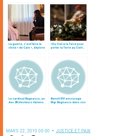
La guerre, c’est faire le
«Du Ciel à la Terre pour
choix « de Caïn », déplore
porter la Terre au Ciel»,
le pape François
par Mgr Francesco Follo
Le cardinal Bagnasco, un
Benoît XVI encourage
des 28 électeurs italiens
Mgr Bagnasco dans son
du conclave
ministère
MARS 22, 2010 00:00
JUSTICE ET PAIX