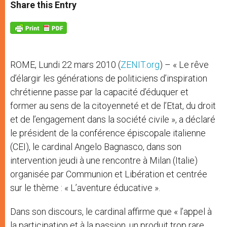
t
s
e
t
r
Share this Entry
s
e
b
t
e
A
n
o
e
p
g
o
r
p
e
k
r
ROME, Lundi 22 mars 2010 (
ZENIT.org
) – « Le rêve
d’élargir les générations de politiciens d’inspiration
chrétienne passe par la capacité d’éduquer et
former au sens de la citoyenneté et de l’Etat, du droit
et de l’engagement dans la société civile », a déclaré
le président de la conférence épiscopale italienne
(CEI), le cardinal Angelo Bagnasco, dans son
intervention jeudi à une rencontre à Milan (Italie)
organisée par Communion et Libération et centrée
sur le thème : « L’aventure éducative ».
Dans son discours, le cardinal affirme que « l’appel à
la participation et à la passion, un produit trop rare