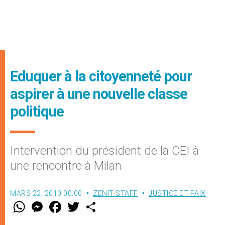
Eduquer à la citoyenneté pour
aspirer à une nouvelle classe
politique
Intervention du président de la CEI à
une rencontre à Milan
MARS 22, 2010 00:00
ZENIT STAFF
JUSTICE ET PAIX
W
M
F
T
S
h
e
a
w
h
a
s
c
i
a