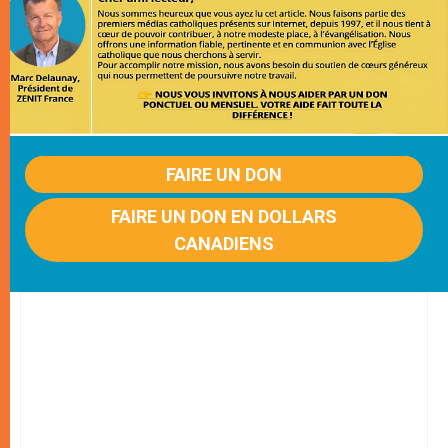
FAIRE UN DON
FAIRE UN DON EN DOLLARS
CANADIENS