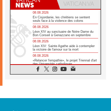
08.08.2026
En Cisjordanie, les chrétiens se sentent
seuls face à la violence des colons
08.08.2026
Léon XIV au sanctuaire de Notre Dame du
Bon Conseil à Genazzano en septembre
08.08.2026
Léon XIV: Sainte Agathe aide à contempler
la victoire de l'amour sur la mort
08.08.2026
«Relancer l'empathie», le projet Triennal d'art
des Universités catholiques
08.08.2026
Signis 2026, donner la parole aux religieuses
catholiques
08.08.2026
Au Bangladesh, l'Église accompagne les
Dalits sur le chemin de la dignité
07.08.2026
Philippines: le vicariat apostolique de
Calapan devient un diocèse