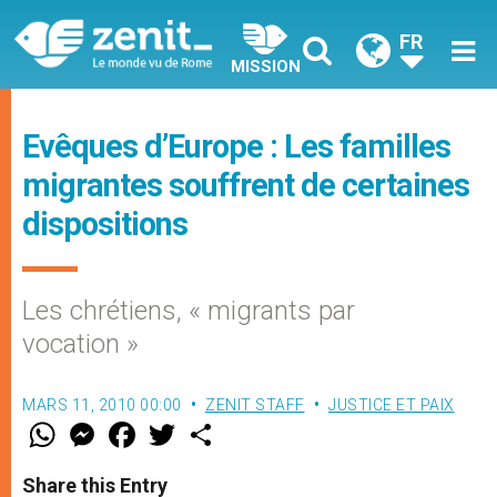
FR
MISSION
Evêques d’Europe : Les familles
migrantes souffrent de certaines
dispositions
Les chrétiens, « migrants par
vocation »
MARS 11, 2010 00:00
ZENIT STAFF
JUSTICE ET PAIX
W
M
F
T
S
h
e
a
w
h
a
s
c
i
a
t
s
e
t
r
Share this Entry
s
e
b
t
e