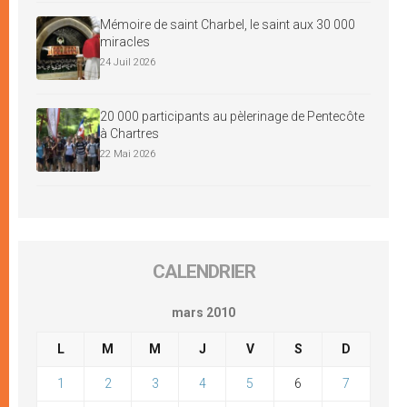
Mémoire de saint Charbel, le saint aux 30 000
miracles
24 Juil 2026
20 000 participants au pèlerinage de Pentecôte
à Chartres
22 Mai 2026
CALENDRIER
mars 2010
L
M
M
J
V
S
D
1
2
3
4
5
6
7