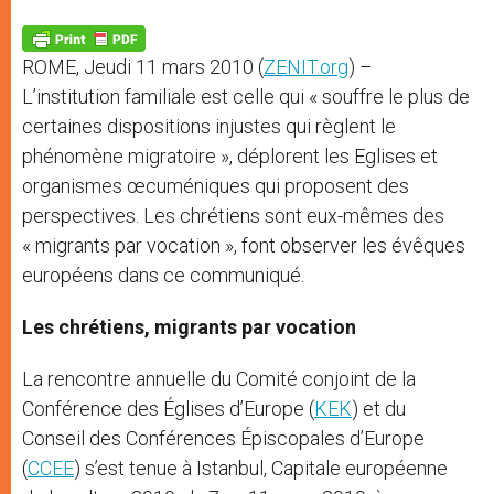
A
n
o
e
p
g
o
r
p
e
k
ROME, Jeudi 11 mars 2010 (
ZENIT.org
) –
r
L’institution familiale est celle qui « souffre le plus de
certaines dispositions injustes qui règlent le
phénomène migratoire », déplorent les Eglises et
organismes œcuméniques qui proposent des
perspectives. Les chrétiens sont eux-mêmes des
« migrants par vocation », font observer les évêques
européens dans ce communiqué.
Les chrétiens, migrants par vocation
La rencontre annuelle du Comité conjoint de la
Conférence des Églises d’Europe (
KEK
) et du
Conseil des Conférences Épiscopales d’Europe
(
CCEE
) s’est tenue à Istanbul, Capitale européenne