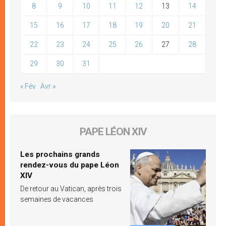
8
9
10
11
12
13
14
15
16
17
18
19
20
21
22
23
24
25
26
27
28
29
30
31
« Fév
Avr »
PAPE LÉON XIV
Les prochains grands
rendez-vous du pape Léon
XIV
De retour au Vatican, après trois
semaines de vacances