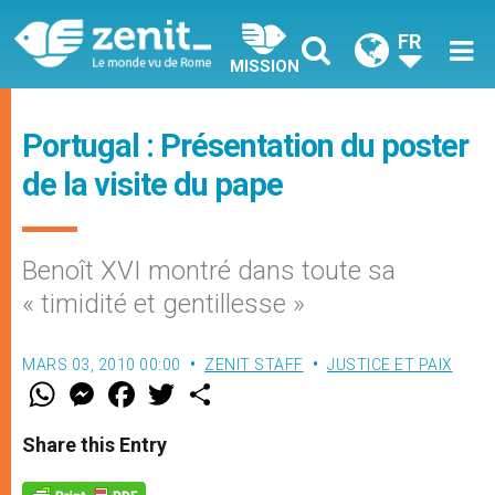
FR
MISSION
Portugal : Présentation du poster
de la visite du pape
Benoît XVI montré dans toute sa
« timidité et gentillesse »
MARS 03, 2010 00:00
ZENIT STAFF
JUSTICE ET PAIX
W
M
F
T
S
h
e
a
w
h
a
s
c
i
a
t
s
e
t
r
Share this Entry
s
e
b
t
e
A
n
o
e
p
g
o
r