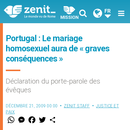
FR
MISSION
Portugal : Le mariage
homosexuel aura de « graves
conséquences »
Déclaration du porte-parole des
évêques
DÉCEMBRE 21, 2009 00:00
ZENIT STAFF
JUSTICE ET
PAIX
W
M
F
T
S
h
e
a
w
h
a
s
c
i
a