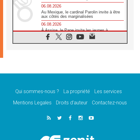
06.08.2026
Au Mexique, le cardinal Parolin invite à être
aux côtés des marginalisées
06.08.2026
À Assise, le Pape invite les jeunes à
«construire la civilisation de l'amour»
05.08.2026
La visite du Pape en Argentine portera «un
message de paix et de dignité humaine»
05.08.2026
«La visite du Pape en Uruguay renforcera
l'espérance» affirme Mgr Tróccoli
05.08.2026
Le nonce en Ukraine: «Il est inquiétant
d'entendre ceux qui bénissent la guerre»
Qui sommes-nous ?
La propriété
Les services
05.08.2026
Mentions Legales
Droits d’auteur
Contactez-nous
Léon XIV au Pérou, une lueur d'espoir pour
un peuple en quête de paix
05.08.2026
SCEAM: L'Église en Afrique vers
l'Assemblée ecclésiale de 2028 depuis
Addis-Abeba
05.08.2026