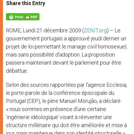
t
s
e
t
r
Share this Entry
s
e
b
t
e
A
n
o
e
p
g
o
r
p
e
k
r
ROME, Lundi 21 décembre 2009 (
ZENIT.org
) – Le
gouvernement portugais a approuvé jeudi dernier un
projet de loi permettant le mariage civil homosexuel,
mais sans possibilité d’adoption. La proposition
passera maintenant devant le parlement pour être
débattue.
Selon des sources rapportées par l’agence Ecclesia,
le porte-parole de la conférence épiscopale du
Portugal (CEP), le père Manuel Morujão, a déclaré
« nous sommes en présence d’une certaine
‘ingénierie idéologique’ visant à réinventer une
structure millénaire qui doit être améliorée et mise à
jour, mais maintenue dans son identité structurelle ».