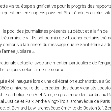
ette visite, étape significative pour le progrès des rapport
es questions en suspens puissent être résolues au plus vite
 – le pool des jourmalistes présents au début et à la fin de
 très amicale » -. Ils ont permis de « toucher certains thè
t, y compris à la lumière du message que le Saint-Père a ad
l’année jubilaire ».
ernationale actuelle, avec une mention particulière de l’eng
l », toujours selon la même source.
 qui a été inauguré lors d’une célébration eucharistique à So
 350e anniversaire de la création des deux vicariats aposto
rarchie catholique du Viêt Nam, en présence des cardinaux 
al Justice et Paix, André Vingt-Trois, archevêque de Paris
e, et Bernard Law, archevêque émérite de Boston (cf. Zen