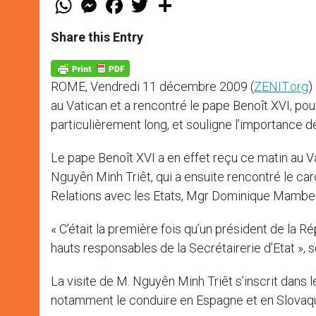
h
e
a
w
h
a
s
c
i
a
t
s
e
t
r
Share this Entry
s
e
b
t
e
A
n
o
e
p
g
o
r
p
e
k
ROME, Vendredi 11 décembre 2009 (
ZENIT.org
)
r
au Vatican et a rencontré le pape Benoît XVI, pou
particulièrement long, et souligne l’importance d
Le pape Benoît XVI a en effet reçu ce matin au V
Nguyên Minh Triêt, qui a ensuite rencontré le card
Relations avec les Etats, Mgr Dominique Mamber
« C’était la première fois qu’un président de la R
hauts responsables de la Secrétairerie d’Etat », 
La visite de M. Nguyên Minh Triêt s’inscrit dans
notamment le conduire en Espagne et en Slovaqu