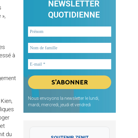
NEWSLETTER
s
QUOTIDIENNE
 »,
mes
ressé à
agement
Nous envoyons la newsletter le lundi,
 Kien,
mardi, mercredi, jeudi et vendredi
liques
Roger
 et
it du
SOUTENIR ZENIT