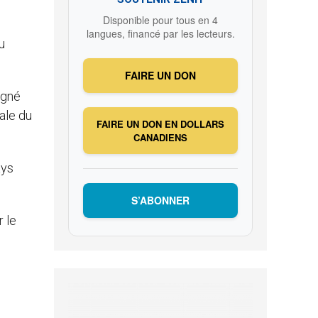
Disponible pour tous en 4
langues, financé par les lecteurs.
u
FAIRE UN DON
igné
ale du
FAIRE UN DON EN DOLLARS
CANADIENS
ays
S’ABONNER
 le