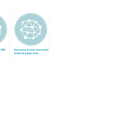
 XVI
Annonce d’une rencontre
entre le pape et le
opale
premier ministre
vietnamien