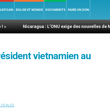
 VATICAN
EGLISE ET MONDE
DOCUMENTS
FAIRE UN DON
icaragua : L’ONU exige des nouvelles de Mgr Mata
résident vietnamien au
 LOCALES