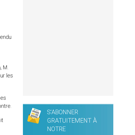
 rendu
, M.
ur les
les
ntre.
S'ABONNER
it
GRATUITEMENT À
NOTRE