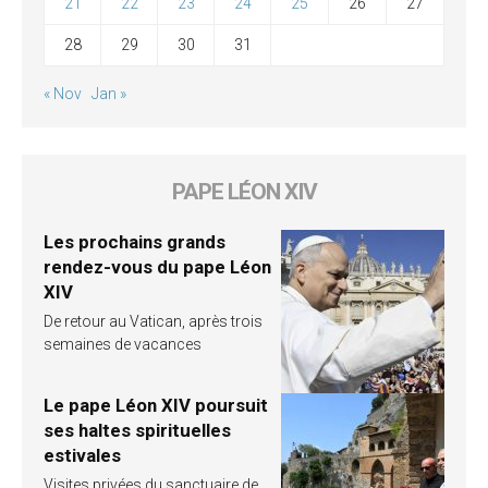
21
22
23
24
25
26
27
28
29
30
31
« Nov
Jan »
PAPE LÉON XIV
Les prochains grands
rendez-vous du pape Léon
XIV
De retour au Vatican, après trois
semaines de vacances
Le pape Léon XIV poursuit
ses haltes spirituelles
estivales
Visites privées du sanctuaire de