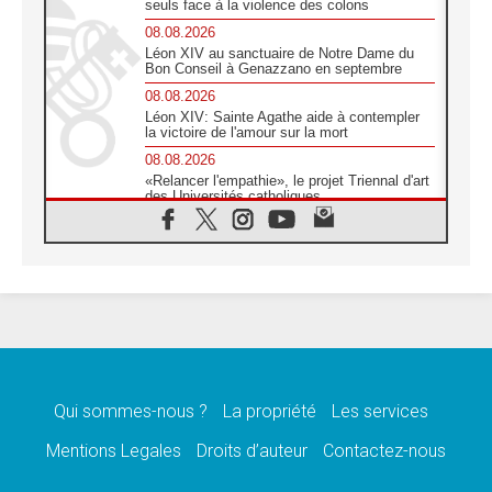
seuls face à la violence des colons
08.08.2026
Léon XIV au sanctuaire de Notre Dame du
Bon Conseil à Genazzano en septembre
08.08.2026
Léon XIV: Sainte Agathe aide à contempler
la victoire de l'amour sur la mort
08.08.2026
«Relancer l'empathie», le projet Triennal d'art
des Universités catholiques
08.08.2026
Signis 2026, donner la parole aux religieuses
catholiques
08.08.2026
Au Bangladesh, l'Église accompagne les
Dalits sur le chemin de la dignité
07.08.2026
Philippines: le vicariat apostolique de
Calapan devient un diocèse
Qui sommes-nous ?
La propriété
Les services
07.08.2026
Congo-Brazzaville: le 15 août, entre solennité
Mentions Legales
Droits d’auteur
Contactez-nous
de l'Assomption et mémoire nationale
07.08.2026