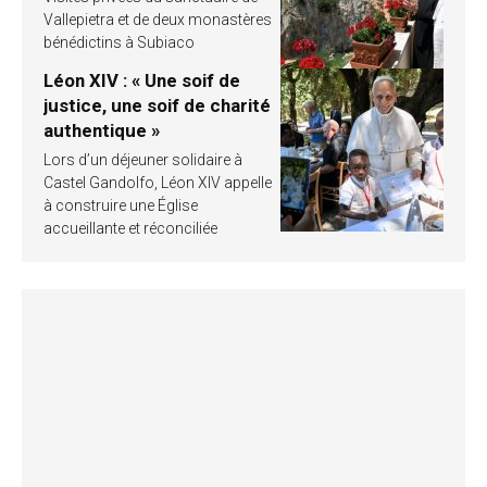
Vallepietra et de deux monastères
bénédictins à Subiaco
Léon XIV : « Une soif de
justice, une soif de charité
authentique »
Lors d’un déjeuner solidaire à
Castel Gandolfo, Léon XIV appelle
à construire une Église
accueillante et réconciliée