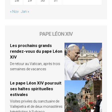
28
29
30
31
« Nov
Jan »
PAPE LÉON XIV
Les prochains grands
rendez-vous du pape Léon
XIV
De retour au Vatican, après trois
semaines de vacances
Le pape Léon XIV poursuit
ses haltes spirituelles
estivales
Visites privées du sanctuaire de
Vallepietra et de deux monastères
bénédictins à Subiaco