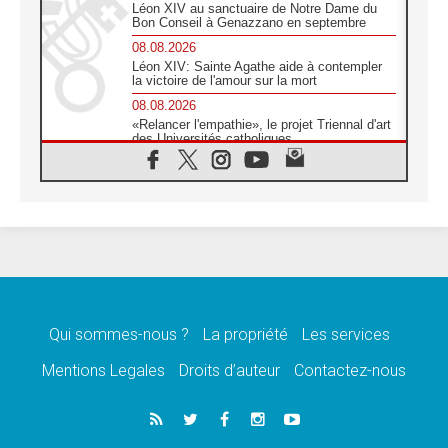
Léon XIV au sanctuaire de Notre Dame du
Bon Conseil à Genazzano en septembre
08.08.2026
Léon XIV: Sainte Agathe aide à contempler
la victoire de l'amour sur la mort
08.08.2026
«Relancer l'empathie», le projet Triennal d'art
des Universités catholiques
08.08.2026
Signis 2026, donner la parole aux religieuses
catholiques
08.08.2026
Au Bangladesh, l'Église accompagne les
Dalits sur le chemin de la dignité
07.08.2026
Philippines: le vicariat apostolique de
Calapan devient un diocèse
Qui sommes-nous ?
La propriété
Les services
07.08.2026
Congo-Brazzaville: le 15 août, entre solennité
Mentions Legales
Droits d’auteur
Contactez-nous
de l'Assomption et mémoire nationale
07.08.2026
«La paix commence par l'empathie» estime
le cardinal Parolin