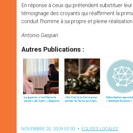
En réponse à ceux qui prétendent substituer leur
témoignage des croyants qui réaffirment la primaut
conduit l’homme à sa propre et pleine réalisation »
Antonio Gaspari
Autres Publications :
La guerre, c’est faire le
«Du Ciel à la Terre pour
Exhortation aposto
choix « de Caïn », déplore
porter la Terre au Ciel»,
« Verbum Domini »
le pape François
par Mgr Francesco Follo
NOVEMBRE 20, 2009 00:00
EGLISES LOCALES