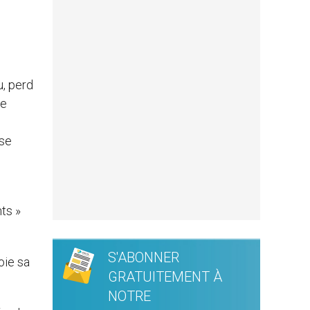
u, perd
de
ise
ts »
S'ABONNER
oie sa
GRATUITEMENT À
NOTRE