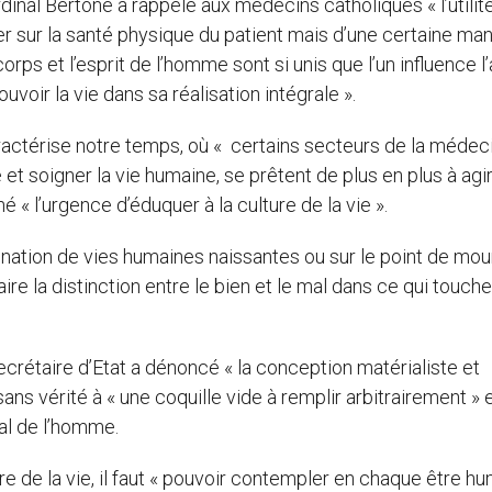
dinal Bertone a rappelé aux médecins catholiques « l’utilit
er sur la santé physique du patient mais d’une certaine ma
corps et l’esprit de l’homme sont si unis que l’un influence l’
voir la vie dans sa réalisation intégrale ».
caractérise notre temps, où « certains secteurs de la médec
 et soigner la vie humaine, se prêtent de plus en plus à agi
é « l’urgence d’éduquer à la culture de la vie ».
limination de vies humaines naissantes ou sur le point de mour
aire la distinction entre le bien et le mal dans ce qui touche
 secrétaire d’Etat a dénoncé « la conception matérialiste et
ans vérité à « une coquille vide à remplir arbitrairement » 
al de l’homme.
re de la vie, il faut « pouvoir contempler en chaque être hu