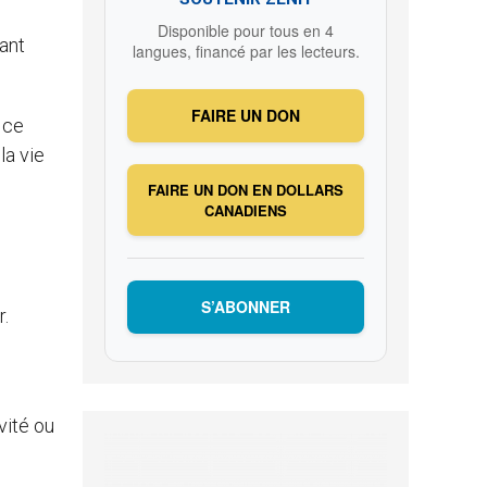
Disponible pour tous en 4
ant
langues, financé par les lecteurs.
FAIRE UN DON
 ce
la vie
FAIRE UN DON EN DOLLARS
CANADIENS
S’ABONNER
r.
vité ou