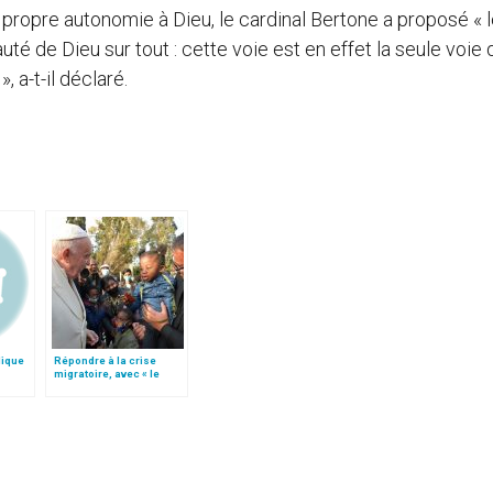
 propre autonomie à Dieu, le cardinal Bertone a proposé « 
é de Dieu sur tout : cette voie est en effet la seule voie 
, a-t-il déclaré.
lique
Répondre à la crise
migratoire, avec « le
style de l’humanité »!
(texte complet)