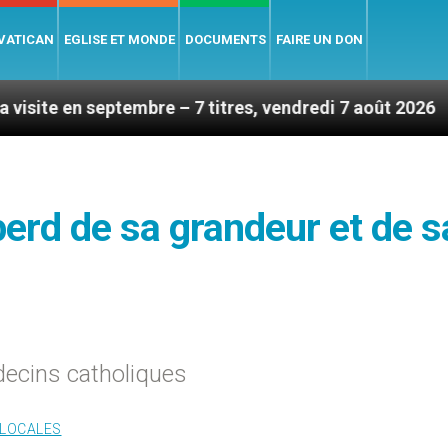
 VATICAN
EGLISE ET MONDE
DOCUMENTS
FAIRE UN DON
tembre – 7 titres, vendredi 7 août 2026
Léon XI
erd de sa grandeur et de s
decins catholiques
 LOCALES