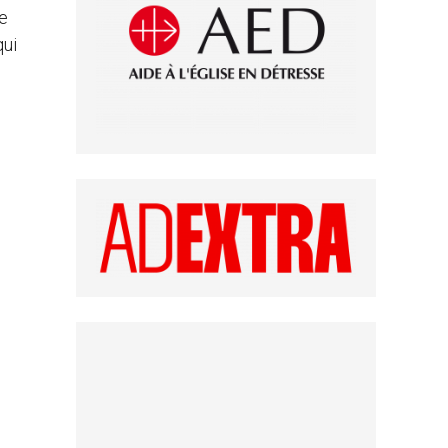
le
qui