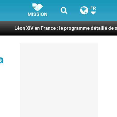
FR
MISSION
V en France : le programme détaillé de sa visite en se
a