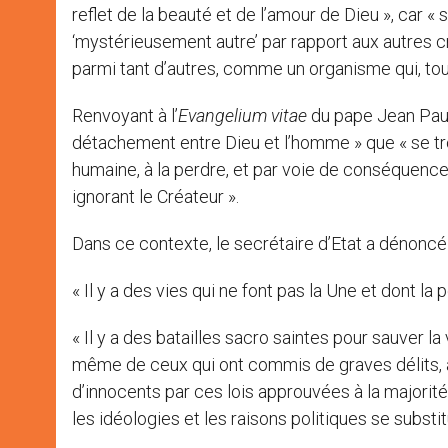
reflet de la beauté et de l’amour de Dieu », car 
‘mystérieusement autre’ par rapport aux autres c
parmi tant d’autres, comme un organisme qui, tout 
Renvoyant à l’
Evangelium vitae
du pape Jean Paul 
détachement entre Dieu et l’homme » que « se trou
humaine, à la perdre, et par voie de conséquenc
ignorant le Créateur ».
Dans ce contexte, le secrétaire d’Etat a dénoncé
« Il y a des vies qui ne font pas la Une et dont la
« Il y a des batailles sacro saintes pour sauver l
même de ceux qui ont commis de graves délits, a-t-
d’innocents par ces lois approuvées à la majorité 
les idéologies et les raisons politiques se substi