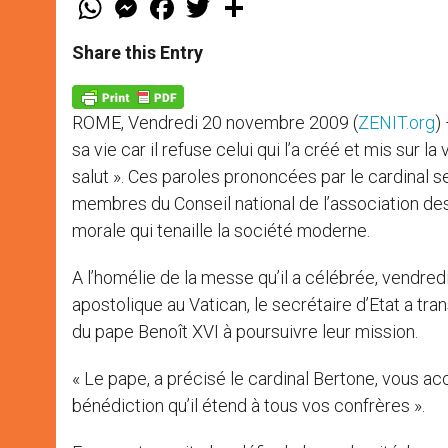
h
e
a
w
h
a
s
c
i
a
t
s
e
t
r
Share this Entry
s
e
b
t
e
A
n
o
e
p
g
o
r
p
e
k
ROME, Vendredi 20 novembre 2009 (
ZENIT.org
)
r
sa vie car il refuse celui qui l’a créé et mis sur l
salut ». Ces paroles prononcées par le cardinal se
membres du Conseil national de l’association des 
morale qui tenaille la société moderne.
A l’homélie de la messe qu’il a célébrée, vendred
apostolique au Vatican, le secrétaire d’Etat a t
du pape Benoît XVI à poursuivre leur mission.
« Le pape, a précisé le cardinal Bertone, vous acc
bénédiction qu’il étend à tous vos confrères ».