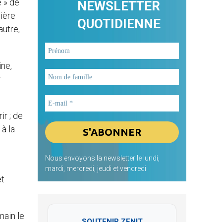
é » de
NEWSLETTER
nière
QUOTIDIENNE
autre,
ine,
r
ir ; de
 à la
Nous envoyons la newsletter le lundi,
mardi, mercredi, jeudi et vendredi
et
main le
SOUTENIR ZENIT