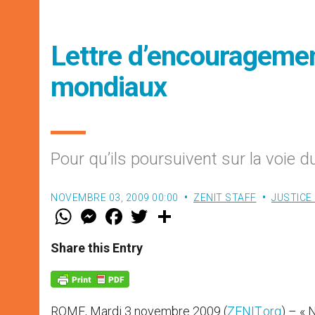
Lettre d’encouragemen
mondiaux
Pour qu’ils poursuivent sur la voie
NOVEMBRE 03, 2009 00:00
ZENIT STAFF
JUSTICE 
W
M
F
T
S
h
e
a
w
h
a
s
c
i
a
t
s
e
t
r
Share this Entry
s
e
b
t
e
A
n
o
e
p
g
o
r
p
e
k
r
ROME, Mardi 3 novembre 2009 (
ZENIT.org
) – « 