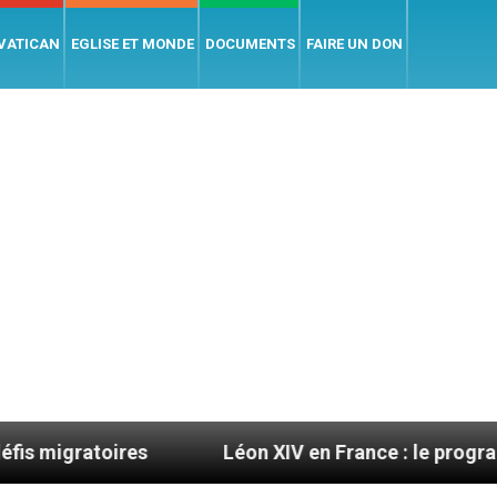
 VATICAN
EGLISE ET MONDE
DOCUMENTS
FAIRE UN DON
res
Léon XIV en France : le programme détaillé 