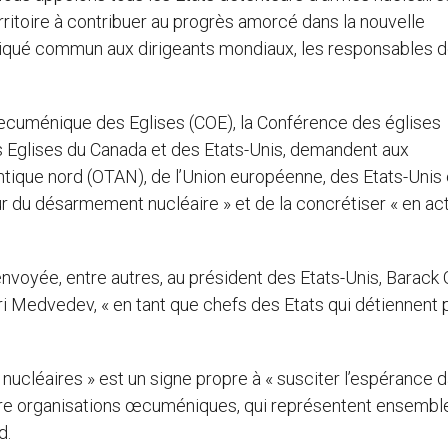
erritoire à contribuer au progrès amorcé dans la nouvelle
iqué commun aux dirigeants mondiaux, les responsables 
 œcuménique des Eglises (COE), la Conférence des églises
s Eglises du Canada et des Etats-Unis, demandent aux
antique nord (OTAN), de l’Union européenne, des Etats-Unis 
ur du désarmement nucléaire » et de la concrétiser « en ac
envoyée, entre autres, au président des Etats-Unis, Barac
ri Medvedev, « en tant que chefs des Etats qui détiennent 
 nucléaires » est un signe propre à « susciter l’espérance d
tre organisations œcuméniques, qui représentent ensembl
rd.