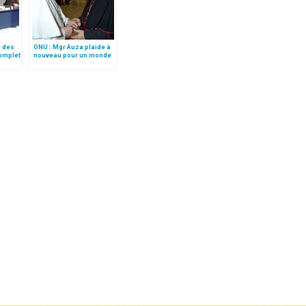
é des
ONU : Mgr Auza plaide à
complet
nouveau pour un monde
motion
sans armes nucléaires
(traduction complète)