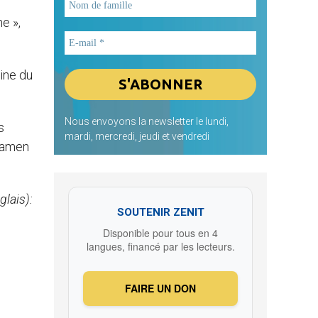
e »,
ine du
Nous envoyons la newsletter le lundi,
s
mardi, mercredi, jeudi et vendredi
examen
lais):
SOUTENIR ZENIT
Disponible pour tous en 4
langues, financé par les lecteurs.
FAIRE UN DON