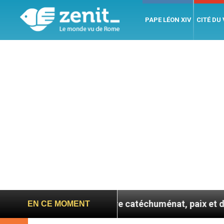
PAPE LÉON XIV
CITÉ DU
 se confie : entre catéchuménat, paix et défis migratoi
EN CE MOMENT