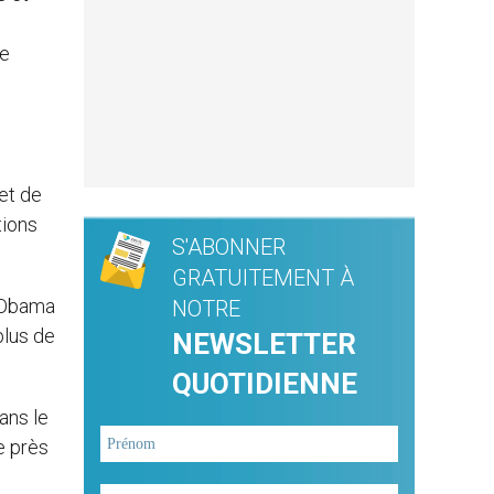
de
et de
tions
S'ABONNER
GRATUITEMENT À
k Obama
NOTRE
plus de
NEWSLETTER
QUOTIDIENNE
ans le
e près