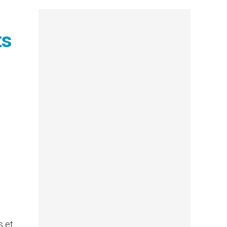
ts
s et