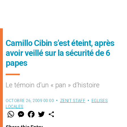
Camillo Cibin s’est éteint, après
avoir veillé sur la sécurité de 6
papes
Le témoin d’un « pan » d’histoire
OCTOBRE 26, 2009 00:00
ZENIT STAFF
EGLISES
LOCALES
W
M
F
T
S
h
e
a
w
h
a
s
c
i
a
t
s
e
t
r