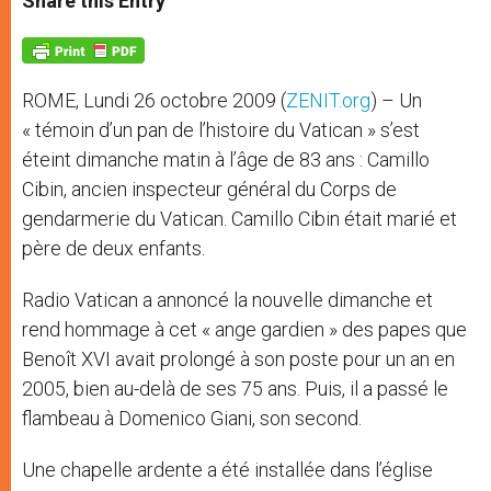
Share this Entry
s
e
b
t
e
A
n
o
e
p
g
o
r
p
e
k
r
ROME, Lundi 26 octobre 2009 (
ZENIT.org
) – Un
« témoin d’un pan de l’histoire du Vatican » s’est
éteint dimanche matin à l’âge de 83 ans : Camillo
Cibin, ancien inspecteur général du Corps de
gendarmerie du Vatican. Camillo Cibin était marié et
père de deux enfants.
Radio Vatican a annoncé la nouvelle dimanche et
rend hommage à cet « ange gardien » des papes que
Benoît XVI avait prolongé à son poste pour un an en
2005, bien au-delà de ses 75 ans. Puis, il a passé le
flambeau à Domenico Giani, son second.
Une chapelle ardente a été installée dans l’église