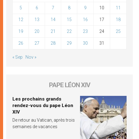
5
6
7
8
9
10
11
12
13
14
15
16
17
18
19
20
21
22
23
24
25
26
27
28
29
30
31
« Sep
Nov »
PAPE LÉON XIV
Les prochains grands
rendez-vous du pape Léon
XIV
De retour au Vatican, après trois
semaines de vacances