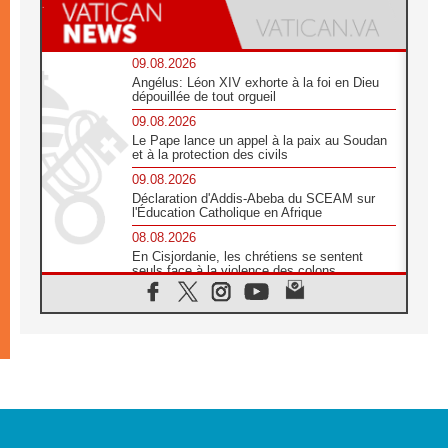
09.08.2026
Angélus: Léon XIV exhorte à la foi en Dieu
dépouillée de tout orgueil
09.08.2026
Le Pape lance un appel à la paix au Soudan
et à la protection des civils
09.08.2026
Déclaration d'Addis-Abeba du SCEAM sur
l'Éducation Catholique en Afrique
08.08.2026
En Cisjordanie, les chrétiens se sentent
seuls face à la violence des colons
08.08.2026
Léon XIV au sanctuaire de Notre Dame du
Bon Conseil à Genazzano en septembre
08.08.2026
Léon XIV: Sainte Agathe aide à contempler
la victoire de l'amour sur la mort
08.08.2026
«Relancer l'empathie», le projet Triennal d'art
des Universités catholiques