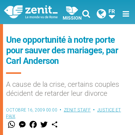
FR
MISSION
Une opportunité à notre porte
pour sauver des mariages, par
Carl Anderson
A cause de la crise, certains couples
décident de retarder leur divorce
OCTOBRE 16, 2009 00:00
ZENIT STAFF
JUSTICE ET
PAIX
W
M
F
T
S
h
e
a
w
h
a
s
c
i
a