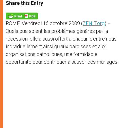
t
s
e
t
r
Share this Entry
s
e
b
t
e
A
n
o
e
p
g
o
r
p
e
k
ROME, Vendredi 16 octobre 2009 (
ZENIT.org
) –
r
Quels que soient les problèmes générés par la
récession, elle a aussi offert à chacun d’entre nous
individuellement ainsi qu’aux paroisses et aux
organisations catholiques, une formidable
opportunité pour contribuer à sauver des mariages.