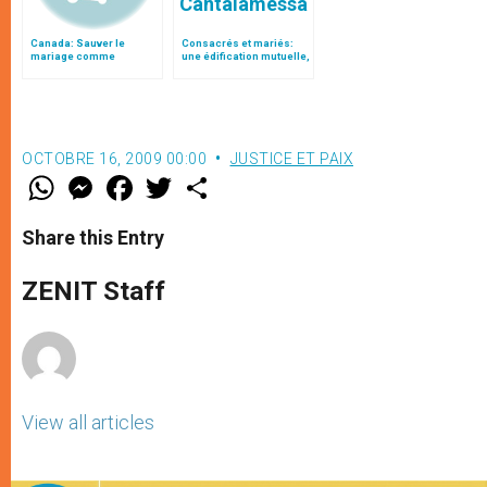
Canada: Sauver le
Consacrés et mariés:
mariage comme
une édification mutuelle,
institution fondamentale
par le P. Cantalamessa
reconnue par l'État
ofmcap.
OCTOBRE 16, 2009 00:00
JUSTICE ET PAIX
W
M
F
T
S
h
e
a
w
h
a
s
c
i
a
t
s
e
t
r
Share this Entry
s
e
b
t
e
A
n
o
e
p
g
o
r
ZENIT Staff
p
e
k
r
View all articles