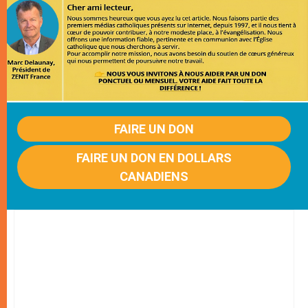
FAIRE UN DON
FAIRE UN DON EN DOLLARS
CANADIENS