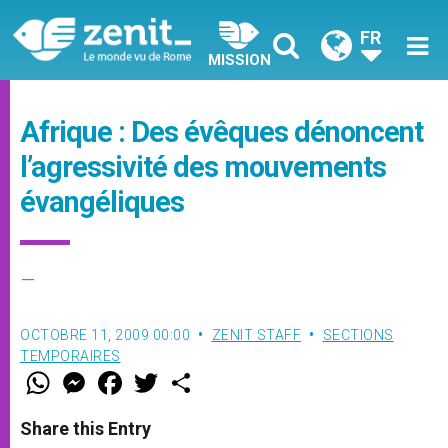
FR
MISSION
Afrique : Des évêques dénoncent
l’agressivité des mouvements
évangéliques
–
OCTOBRE 11, 2009 00:00
ZENIT STAFF
SECTIONS
TEMPORAIRES
W
M
F
T
S
h
e
a
w
h
a
s
c
i
a
t
s
e
t
r
Share this Entry
s
e
b
t
e