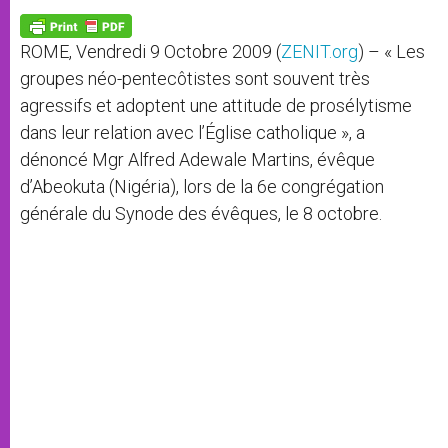
A
n
o
e
p
g
o
r
p
e
k
ROME, Vendredi 9 Octobre 2009 (
ZENIT.org
) – « Les
r
groupes néo-pentecôtistes sont souvent très
agressifs et adoptent une attitude de prosélytisme
dans leur relation avec l’Église catholique », a
dénoncé Mgr Alfred Adewale Martins, évêque
d’Abeokuta (Nigéria), lors de la 6e congrégation
générale du Synode des évêques, le 8 octobre.