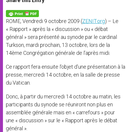
Share this Entry
s
e
b
t
e
A
n
o
e
p
g
o
r
p
e
k
ROME, Vendredi 9 octobre 2009 (
ZENIT.org
) – Le
r
« Rapport » après la « discussion » ou « débat
général » sera présenté au synode par le cardinal
Turkson, mardi prochain, 13 octobre, lors de la
14ème Congrégation générale de l’après midi.
Ce rapport fera ensuite l’objet d’une présentation à la
presse, mercredi 14 octobre, en la salle de presse
du Vatican.
Donc, à partir du mercredi 14 octobre au matin, les
participants du synode se réuniront non plus en
assemblée générale mais en « carrefours » pour
une « discussion » sur le « Rapport après le débat
général ».