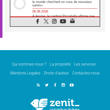
le monde cherchent en vous de nouveaux
saints»
06.08.2026
À Assise, le cardinal Pizzaballa affirme que
«les chrétiens veulent la paix»
06.08.2026
Au Mexique, le cardinal Parolin invite à être
aux côtés des marginalisées
06.08.2026
À Assise, le Pape invite les jeunes à
«construire la civilisation de l'amour»
05.08.2026
La visite du Pape en Argentine portera «un
message de paix et de dignité humaine»
Qui sommes-nous ?
La propriété
Les services
05.08.2026
Mentions Legales
Droits d’auteur
Contactez-nous
«La visite du Pape en Uruguay renforcera
l'espérance» affirme Mgr Tróccoli
05.08.2026
Le nonce en Ukraine: «Il est inquiétant
d'entendre ceux qui bénissent la guerre»
05.08.2026
Léon XIV au Pérou, une lueur d'espoir pour
un peuple en quête de paix