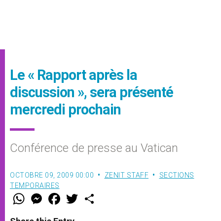
Le « Rapport après la
discussion », sera présenté
mercredi prochain
Conférence de presse au Vatican
OCTOBRE 09, 2009 00:00
ZENIT STAFF
SECTIONS
TEMPORAIRES
W
M
F
T
S
h
e
a
w
h
a
s
c
i
a
t
s
e
t
r