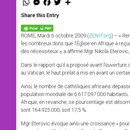
h
e
a
w
h
a
s
c
i
a
t
s
e
t
r
Share this Entry
s
e
b
t
e
A
n
o
e
p
g
o
r
p
e
k
ROME, Mardi 6 octobre 2009 (
ZENIT.org
) – « Re
r
les nombreux dons que l’Église en Afrique a reçu
des nécessiteux », a affirmé Mgr Nikola Eterovi
Dans le rapport qu’il a proposé avant l’ouverture
au Vatican, le haut prélat a mis en avant un certa
Ainsi, le nombre de catholiques africains dépasse
population mondiale de 6.617.097.000 habitants, l
Afrique, en revanche, ce pourcentage est désorma
sont 164.925.000, soit 17,5 %.
Mgr Eterovic évoque ainsi une croissance « pour 