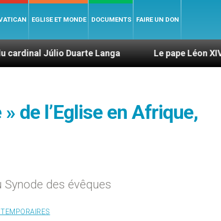
 VATICAN
EGLISE ET MONDE
DOCUMENTS
FAIRE UN DON
o Duarte Langa
Le pape Léon XIV évoque un voy
 de l’Eglise en Afrique,
 du Synode des évêques
 TEMPORAIRES