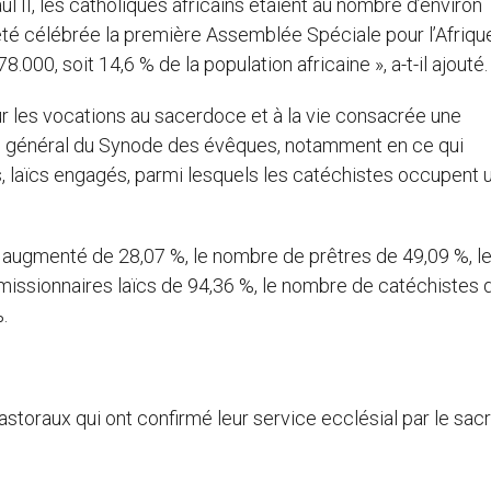
 II, les catholiques africains étaient au nombre d’environ
 été célébrée la première Assemblée Spéciale pour l’Afriqu
00, soit 14,6 % de la population africaine », a-t-il ajouté.
 les vocations au sacerdoce et à la vie consacrée une
re général du Synode des évêques, notamment en ce qui
s, laïcs engagés, parmi lesquels les catéchistes occupent 
a augmenté de 28,07 %, le nombre de prêtres de 49,09 %, l
issionnaires laïcs de 94,36 %, le nombre de catéchistes 
.
toraux qui ont confirmé leur service ecclésial par le sacr