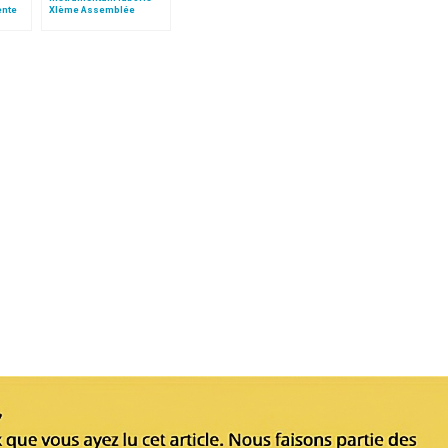
ente
XIème Assemblée
Générale Ordinaire du
frique
Synode des Évêques