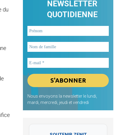
NEWSLETTER
e du
QUOTIDIENNE
une
e
de
Nous envoyons la newsletter le lundi,
mardi, mercredi, jeudi et vendredi
ifice
SOUTENIR ZENIT