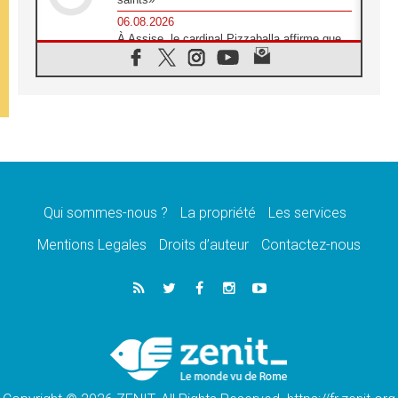
06.08.2026
À Assise, le cardinal Pizzaballa affirme que
«les chrétiens veulent la paix»
06.08.2026
Au Mexique, le cardinal Parolin invite à être
aux côtés des marginalisées
06.08.2026
À Assise, le Pape invite les jeunes à
«construire la civilisation de l'amour»
05.08.2026
La visite du Pape en Argentine portera «un
message de paix et de dignité humaine»
Qui sommes-nous ?
La propriété
Les services
05.08.2026
Mentions Legales
Droits d’auteur
Contactez-nous
«La visite du Pape en Uruguay renforcera
l'espérance» affirme Mgr Tróccoli
05.08.2026
Le nonce en Ukraine: «Il est inquiétant
d'entendre ceux qui bénissent la guerre»
05.08.2026
Léon XIV au Pérou, une lueur d'espoir pour
un peuple en quête de paix