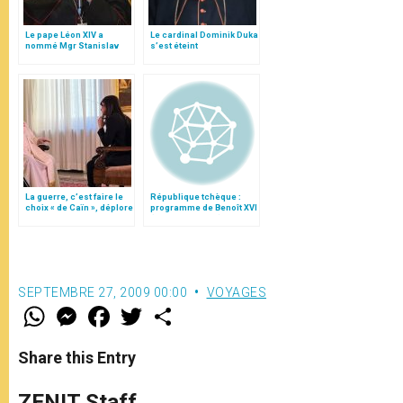
Le pape Léon XIV a
Le cardinal Dominik Duka
nommé Mgr Stanislav
s’est éteint
Přibyl nouveau
archevêque de Prague
La guerre, c’est faire le
République tchèque :
choix « de Caïn », déplore
programme de Benoît XVI
le pape François
(26-28 sept. 2009)
SEPTEMBRE 27, 2009 00:00
VOYAGES
W
M
F
T
S
h
e
a
w
h
a
s
c
i
a
t
s
e
t
r
Share this Entry
s
e
b
t
e
A
n
o
e
p
g
o
r
ZENIT Staff