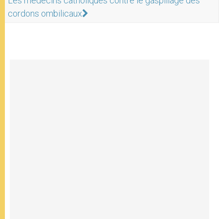
Les médecins catholiques contre le gaspillage des
cordons ombilicaux