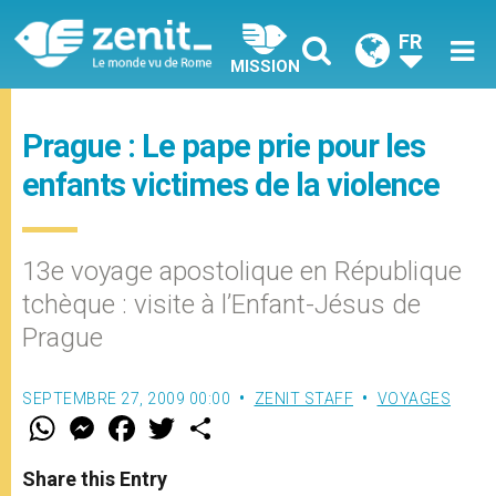
FR
MISSION
Prague : Le pape prie pour les
enfants victimes de la violence
13e voyage apostolique en République
tchèque : visite à l’Enfant-Jésus de
Prague
SEPTEMBRE 27, 2009 00:00
ZENIT STAFF
VOYAGES
W
M
F
T
S
h
e
a
w
h
a
s
c
i
a
t
s
e
t
r
Share this Entry
s
e
b
t
e