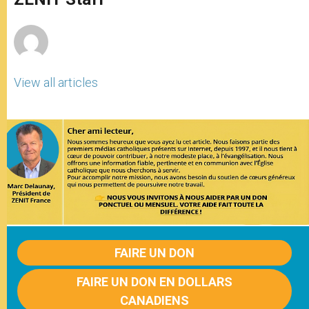
p
e
k
r
View all articles
FAIRE UN DON
FAIRE UN DON EN DOLLARS
CANADIENS