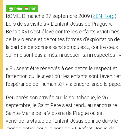
A
n
o
e
p
g
o
r
p
e
k
ROME, Dimanche 27 septembre 2009 (
ZENIT.org
) –
r
Lors de sa visite à « L’Enfant-Jésus de Prague »,
Benoît XVI s’est élevé contre les enfants « victimes
de la violence et de toutes formes d’exploitation de
la part de personnes sans scrupules », contre ceux
qui « ne sont pas aimés, ni accueillis, ni respectés ! »
« Puissent être réservés à ces petits le respect et
l’attention qui leur est dû : les enfants sont l’avenir et
l’espérance de l’humanité ! », a encore lancé le pape.
Peu après son arrivée sur le sol tchèque, le 26
septembre, le Saint Père s’est rendu au sanctuaire
Sainte-Marie de la Victoire de Prague où est
vénérée la statue de l’Enfant-Jésus connue dans le
monde entier sous le nom de « L’Enfant-Jésus de