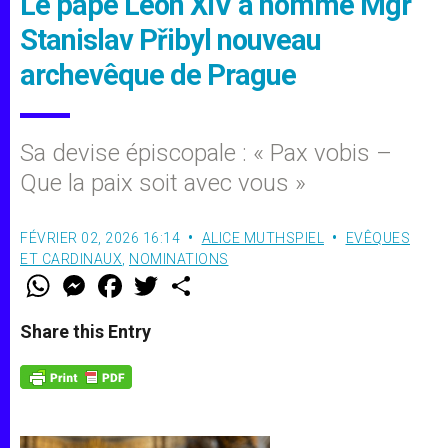
Le pape Léon XIV a nommé Mgr
Stanislav Přibyl nouveau
archevêque de Prague
Sa devise épiscopale : « Pax vobis –
Que la paix soit avec vous »
FÉVRIER 02, 2026 16:14
ALICE MUTHSPIEL
EVÊQUES
ET CARDINAUX
,
NOMINATIONS
W
M
F
T
S
h
e
a
w
h
a
s
c
i
a
t
s
e
t
r
Share this Entry
s
e
b
t
e
A
n
o
e
p
g
o
r
p
e
k
r