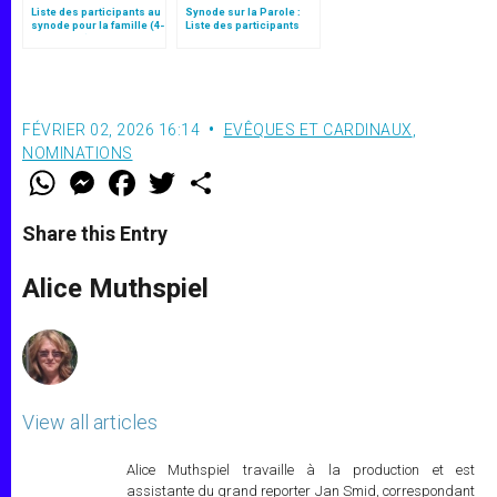
Liste des participants au
Synode sur la Parole :
synode pour la famille (4-
Liste des participants
25 octobre)
FÉVRIER 02, 2026 16:14
EVÊQUES ET CARDINAUX
,
NOMINATIONS
W
M
F
T
S
h
e
a
w
h
a
s
c
i
a
t
s
e
t
r
Share this Entry
s
e
b
t
e
A
n
o
e
p
g
o
r
Alice Muthspiel
p
e
k
r
View all articles
Alice Muthspiel travaille à la production et est
assistante du grand reporter Jan Smid, correspondant