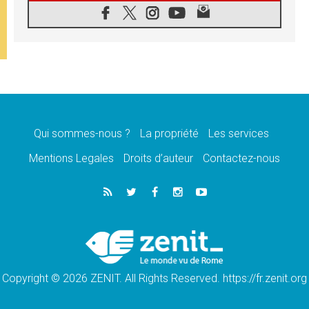
05.08.2026
SCEAM: L'Église en Afrique vers
l'Assemblée ecclésiale de 2028 depuis
Addis-Abeba
05.08.2026
Le Pape exprime ses condoléances suite au
décès du cardinal Júlio Langa
05.08.2026
Le Pape attendu en novembre en Uruguay,
en Argentine et au Pérou
Qui sommes-nous ?
La propriété
Les services
05.08.2026
Mentions Legales
Droits d’auteur
Contactez-nous
Audience générale: la prière est un acte
d'espérance
04.08.2026
Léon XIV invite les Chevaliers de Colomb à
être des «prophètes de l'harmonie»
04.08.2026
Au Nigéria, attaques d'église, meurtre et
enlèvements de religieux suscitent l'émotion
Copyright © 2026 ZENIT. All Rights Reserved. https://fr.zenit.org