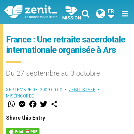
FR
MISSION
France : Une retraite sacerdotale
internationale organisée à Ars
Du 27 septembre au 3 octobre
SEPTEMBRE 03, 2009 00:00
ZENIT STAFF
MISÉRICORDE
W
M
F
T
S
h
e
a
w
h
a
s
c
i
a
t
s
e
t
r
Share this Entry
s
e
b
t
e
A
n
o
e
p
g
o
r