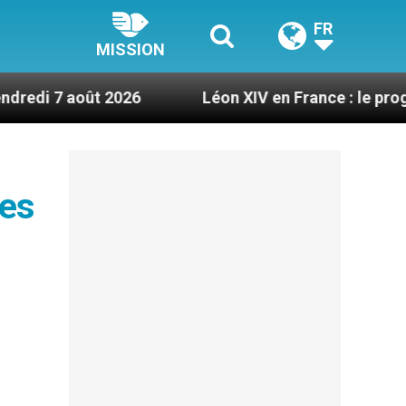
FR
MISSION
 2026
Léon XIV en France : le programme détail
des