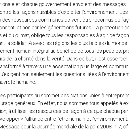
nationale et chaque gouvernement envoient des messages
contre les façons nuisibles d’exploiter l’environnement! Les
tion des ressources communes doivent être reconnus de fa
nnent, et non par les générations futures. La protection d
 et du climat, oblige tous les responsables à agir de façon
 la solidarité avec les régions les plus faibles du monde (
ement humain intégral au bénéfice de tous les peuples, p
s de la charité dans la vérité. Dans ce but, il est essentiel
ansformé à travers une acceptation plus large et commu
 qu’exigent non seulement les questions liées à l’environne
auvreté humaine.
les participants au sommet des Nations unies à entrepren
courage généreux. En effet, nous sommes tous appelés à e
tion, à utiliser les ressources de façon à ce que chaque pe
lopper « l’alliance entre l’être humain et l’environnement,
Message pour la Journée mondiale de la paix 2008, n. 7, cf. 