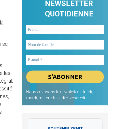
NEWSLETTER
QUOTIDIENNE
la
i se
es
e les
égral.
essité
Nous envoyons la newsletter le lundi,
nnes,
mardi, mercredi, jeudi et vendredi
e
s
SOUTENIR ZENIT