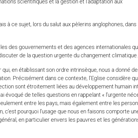
mations scientifiques et la gestion et l’adaptation aux
is à ce sujet, lors du salut aux pèlerins anglophones, dans 
les des gouvernements et des agences internationales qu
 discuter de la question urgente du changement climatique.
 qui, en établissant son ordre intrinsèque, nous a donné d
éation. Précisément dans ce contexte, l’Eglise considère qu
ection sont étroitement liées au développement humain int
j’ai évoqué de telles questions en rappelant « l’urgente néc
n seulement entre les pays, mais également entre les perso
n, c’est pourquoi l’usage que nous en faisons comporte un
énéral, en particulier envers les pauvres et les génération