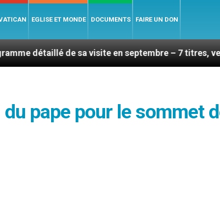
 VATICAN
EGLISE ET MONDE
DOCUMENTS
FAIRE UN DON
é de sa visite en septembre – 7 titres, vendredi 7 août
l du pape pour le sommet 