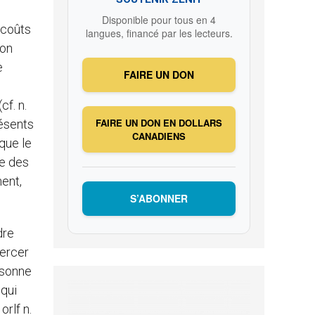
Disponible pour tous en 4
 coûts
langues, financé par les lecteurs.
çon
e
FAIRE UN DON
cf. n.
FAIRE UN DON EN DOLLARS
résents
CANADIENS
 que le
ne des
ment,
S’ABONNER
dre
xercer
rsonne
 qui
orlf n.