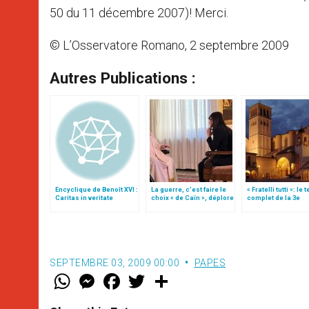
50 du 11 décembre 2007)! Merci.
© L’Osservatore Romano, 2 septembre 2009
Autres Publications :
Encyclique de Benoît XVI :
La guerre, c’est faire le
« Fratelli tutti »: le 
Caritas in veritate
choix « de Caïn », déplore
complet de la 3e
le pape François
encyclique du pap
François
SEPTEMBRE 03, 2009 00:00
PAPES
W
M
F
T
S
h
e
a
w
h
a
s
c
i
a
t
s
e
t
r