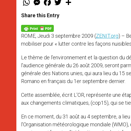
h
e
a
w
h
a
s
c
i
a
t
s
e
t
r
Share this Entry
s
e
b
t
e
A
n
o
e
p
g
o
r
p
e
k
ROME, Jeudi 3 septembre 2009 (
ZENIT.org
) – B
r
mobiliser pour « lutter contre les façons nuisible
Le thème de l’environnement et la question du d
l’audience générale du 26 août 2009, seront par
générale des Nations unies, qui aura lieu du 15 
Romano en français du 1er septembre dernier.
Cette assemblée, écrit L’OR, représente une ét
aux changements climatiques, (cop15), qui se t
En ce moment, du 31 août au 4 septembre, a lieu 
l’Organisation météorologique mondiale (WMO), don