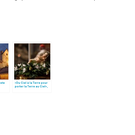
texte
«Du Ciel à la Terre pour
porter la Terre au Ciel»,
e
par Mgr Francesco Follo