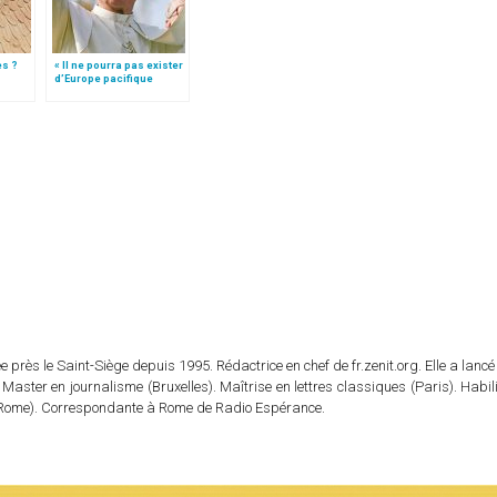
es ?
« Il ne pourra pas exister
d’Europe pacifique
sans… »: l’Ukraine, dans
la vision de Jean-Paul II
 près le Saint-Siège depuis 1995. Rédactrice en chef de fr.zenit.org. Elle a lancé 
 Master en journalisme (Bruxelles). Maîtrise en lettres classiques (Paris). Habil
e (Rome). Correspondante à Rome de Radio Espérance.