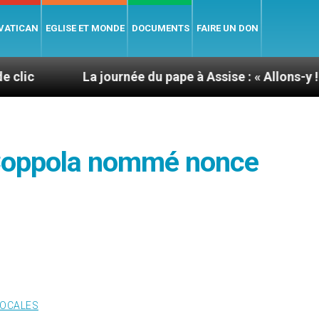
 VATICAN
EGLISE ET MONDE
DOCUMENTS
FAIRE UN DON
La journée du pape à Assise : « Allons-y ! Let’s go ! »
 Coppola nommé nonce
LOCALES