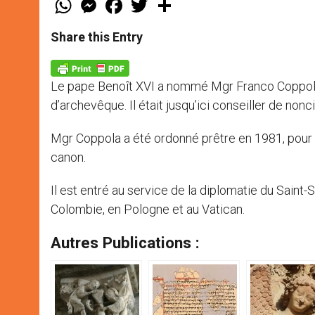
h
e
a
w
h
a
s
c
i
a
t
s
e
t
r
Share this Entry
s
e
b
t
e
A
n
o
e
p
g
o
r
p
e
k
Le pape Benoît XVI a nommé Mgr Franco Coppola, 5
r
d’archevêque. Il était jusqu’ici conseiller de nonc
Mgr Coppola a été ordonné prêtre en 1981, pour le 
canon.
Il est entré au service de la diplomatie du Saint-
Colombie, en Pologne et au Vatican.
Autres Publications :