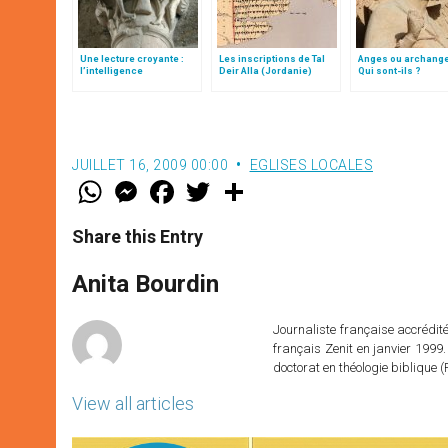
Une lecture croyante :
Les inscriptions de Tal
Anges ou archang
l’intelligence
Deir Alla (Jordanie)
Qui sont-ils ?
typologique des deux
Testaments
JUILLET 16, 2009 00:00
EGLISES LOCALES
W
M
F
T
S
h
e
a
w
h
a
s
c
i
a
t
s
e
t
r
Share this Entry
s
e
b
t
e
A
n
o
e
p
g
o
r
Anita Bourdin
p
e
k
r
Journaliste française accréditée
français Zenit en janvier 1999.
doctorat en théologie bibliqu
View all articles