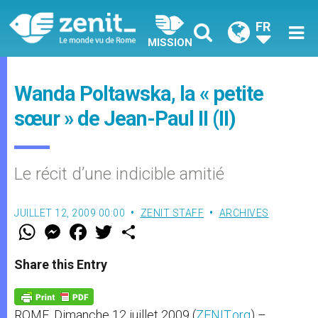
FR
MISSION
Wanda Poltawska, la « petite
sœur » de Jean-Paul II (II)
Le récit d’une indicible amitié
JUILLET 12, 2009 00:00
ZENIT STAFF
ARCHIVES
W
M
F
T
S
h
e
a
w
h
a
s
c
i
a
t
s
e
t
r
Share this Entry
s
e
b
t
e
A
n
o
e
p
g
o
r
p
e
k
ROME, Dimanche 12 juillet 2009 (
ZENIT.org
) –
r