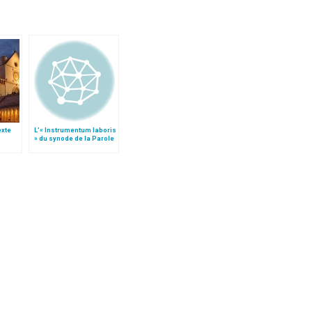
texte
L’« Instrumentum laboris
» du synode de la Parole
e
de Dieu