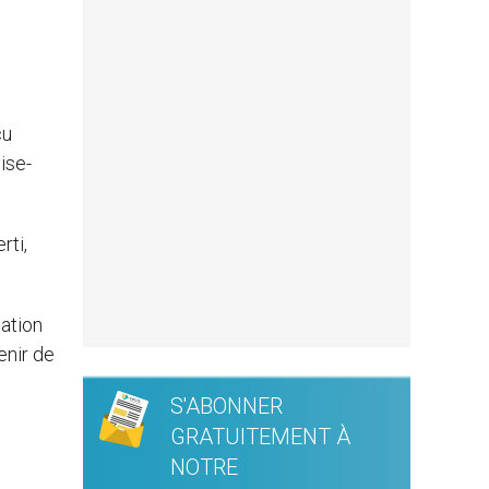
çu
ise-
rti,
uation
enir de
S'ABONNER
GRATUITEMENT À
NOTRE