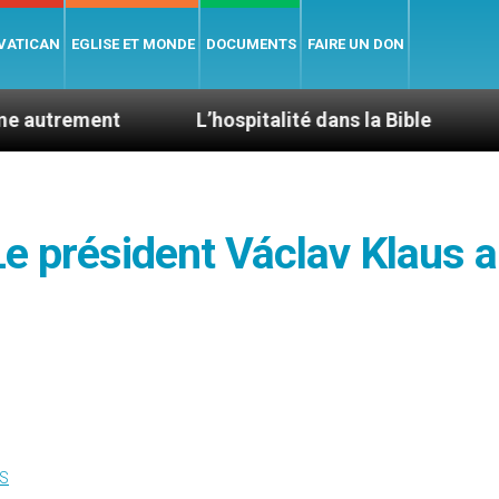
 VATICAN
EGLISE ET MONDE
DOCUMENTS
FAIRE UN DON
t
L’hospitalité dans la Bible
Le cardinal 
Le président Václav Klaus 
S