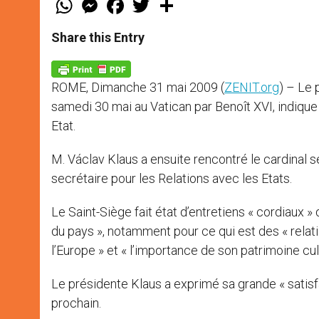
h
e
a
w
h
a
s
c
i
a
t
s
e
t
r
Share this Entry
s
e
b
t
e
A
n
o
e
p
g
o
r
p
e
k
ROME, Dimanche 31 mai 2009 (
ZENIT.org
) – Le 
r
samedi 30 mai au Vatican par Benoît XVI, indique le
Etat.
M. Václav Klaus a ensuite rencontré le cardinal 
secrétaire pour les Relations avec les Etats.
Le Saint-Siège fait état d’entretiens « cordiaux »
du pays », notamment pour ce qui est des « relati
l’Europe » et « l’importance de son patrimoine cultu
Le présidente Klaus a exprimé sa grande « satisf
prochain.