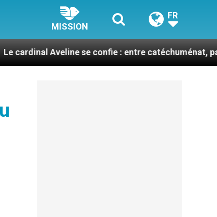
FR
MISSION
Aveline se confie : entre catéchuménat, paix et défis 
au