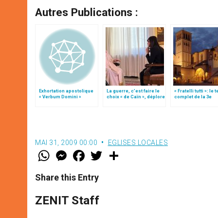
Autres Publications :
Exhortation apostolique
La guerre, c’est faire le
« Fratelli tutti »: le 
« Verbum Domini »
choix « de Caïn », déplore
complet de la 3e
le pape François
encyclique du pap
François
MAI 31, 2009 00:00
EGLISES LOCALES
W
M
F
T
S
h
e
a
w
h
a
s
c
i
a
t
s
e
t
r
Share this Entry
s
e
b
t
e
A
n
o
e
p
g
o
r
ZENIT Staff
p
e
k
r